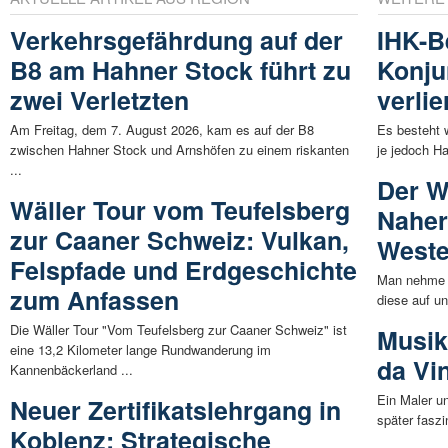
Verkehrsgefährdung auf der
IHK-B
B8 am Hahner Stock führt zu
Konju
zwei Verletzten
verlie
Am Freitag, dem 7. August 2026, kam es auf der B8
Es besteht 
zwischen Hahner Stock und Arnshöfen zu einem riskanten
je jedoch H
...
Der W
Wäller Tour vom Teufelsberg
Naher
zur Caaner Schweiz: Vulkan,
Weste
Felspfade und Erdgeschichte
Man nehme e
zum Anfassen
diese auf un
Die Wäller Tour "Vom Teufelsberg zur Caaner Schweiz" ist
Musik
eine 13,2 Kilometer lange Rundwanderung im
da Vi
Kannenbäckerland ...
Ein Maler u
Neuer Zertifikatslehrgang in
später faszin
Koblenz: Strategische