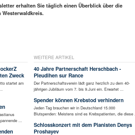
etter erhalten Sie täglich einen Überblick über die
m Westerwaldkreis.
WEITERE ARTIKEL
RockerZ
40 Jahre Partnerschaft Herschbach -
uten Zweck
Pleudihen sur Rance
tto startet am
Der Partnerschaftsverein lädt ganz herzlich zu dem 40-
..
jährigen Jubiläum vom 7. bis 9.Juni ein. Erwartet ...
Spender können Krebstod verhindern
en
Jeden Tag brauchen wir in Deutschland 15.000
Blutspenden: Meistens sind es Krebspatienten, die diese .
bastianus
spannende ...
Schlosskonzert mit dem Pianisten Denys
enden
Proshayev