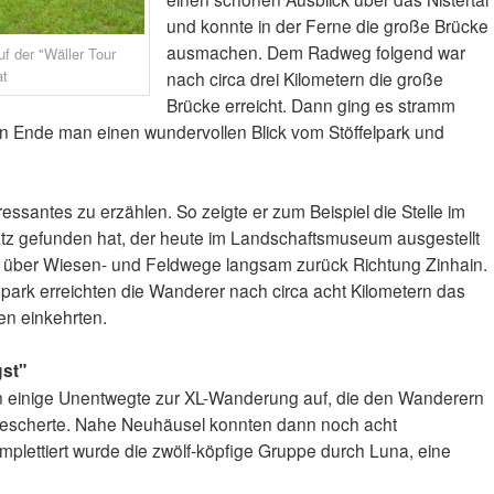
und konnte in der Ferne die große Brücke
ausmachen. Dem Radweg folgend war
f der "Wäller Tour
at
nach circa drei Kilometern die große
Brücke erreicht. Dann ging es stramm
n Ende man einen wundervollen Blick vom Stöffelpark und
essantes zu erzählen. So zeigte er zum Beispiel die Stelle im
atz gefunden hat, der heute im Landschaftsmuseum ausgestellt
eg über Wiesen- und Feldwege langsam zurück Richtung Zinhain.
ark erreichten die Wanderer nach circa acht Kilometern das
en einkehrten.
st"
 einige Unentwegte zur XL-Wanderung auf, die den Wanderern
bescherte. Nahe Neuhäusel konnten dann noch acht
lettiert wurde die zwölf-köpfige Gruppe durch Luna, eine