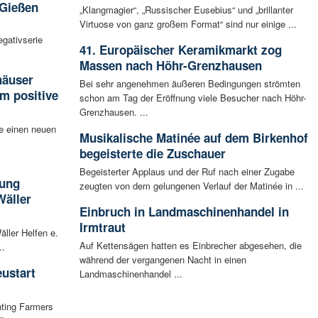
 Gießen
„Klangmagier“, „Russischer Eusebius“ und „brillanter
Virtuose von ganz großem Format“ sind nur einige ...
egativserie
41. Europäischer Keramikmarkt zog
Massen nach Höhr-Grenzhausen
häuser
Bei sehr angenehmen äußeren Bedingungen strömten
m positive
schon am Tag der Eröffnung viele Besucher nach Höhr-
Grenzhausen. ...
e einen neuen
Musikalische Matinée auf dem Birkenhof
begeisterte die Zuschauer
Begeisterter Applaus und der Ruf nach einer Zugabe
tung
zeugten von dem gelungenen Verlauf der Matinée in ...
Wäller
Einbruch in Landmaschinenhandel in
Irmtraut
äller Helfen e.
Auf Kettensägen hatten es Einbrecher abgesehen, die
..
während der vergangenen Nacht in einen
ustart
Landmaschinenhandel ...
hting Farmers