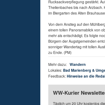
Rucksackverpflegung gestärkt. Auf
Theilenbaches bis nach Arzbach. H
im Biergarten des Alten Brauhause
Von dem Anstieg auf den Mühlberg 
einem tollen Panoramablick von 
mehr als entschädigt. Es folgte no
Bürgern der Augstgemeinden erri
sonniger Wandertag mit tollen Au
zu Ende. (PM)
Mehr dazu:
Wandern
Lokales:
Bad Marienberg & Umg
Feedback:
Hinweise an die Reda
WW-Kurier Newsletter
Täglich um 20 Uhr kostenlos die