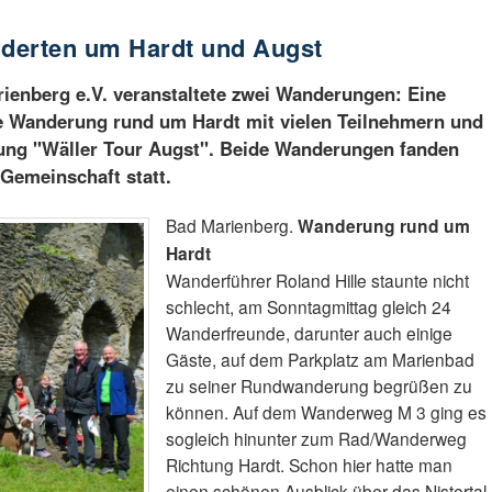
derten um Hardt und Augst
ienberg e.V. veranstaltete zwei Wanderungen: Eine
e Wanderung rund um Hardt mit vielen Teilnehmern und
ung "Wäller Tour Augst". Beide Wanderungen fanden
 Gemeinschaft statt.
Bad Marienberg.
Wanderung rund um
Hardt
Wanderführer Roland Hille staunte nicht
schlecht, am Sonntagmittag gleich 24
Wanderfreunde, darunter auch einige
Gäste, auf dem Parkplatz am Marienbad
zu seiner Rundwanderung begrüßen zu
können. Auf dem Wanderweg M 3 ging es
sogleich hinunter zum Rad/Wanderweg
Richtung Hardt. Schon hier hatte man
einen schönen Ausblick über das Nistertal