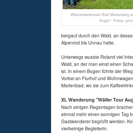
Westerwaldverein Bad Marienberg au
Augst". Fotos: priv
bergauf durch den Wald, an desse
Alpenrod bis Unnau hatte.
Unterwegs wusste Roland viel Inter
Wald, an der man einst einen Sch
ist. In einem Bogen führte der W
Vorbei an Flurhof und Wohnwagenp
Marienbad, wo sie zum Kaffeetrink
XL Wanderung "Wäller Tour Aug
Nach einigen Regentagen brachen
einmal mehr einen sonnigen Tag 
Gastwanderer begrüßt werden. Komp
vierbeinige Begleiterin.