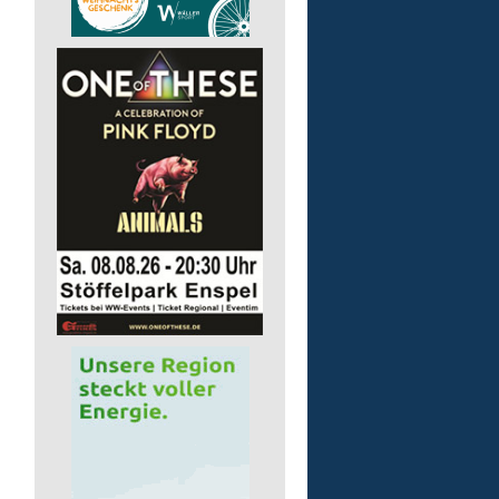
Kita - Assistenz (m/w/d)
Lebenshilfe im Landkreis Altenk
GmbH
57555 Mudersbach