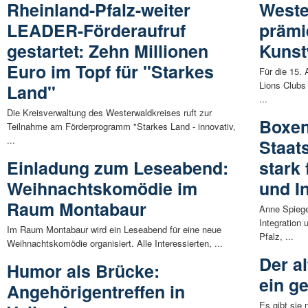
Rheinland-Pfalz-weiter
Weste
LEADER-Förderaufruf
prämi
gestartet: Zehn Millionen
Kunst
Euro im Topf für "Starkes
Für die 15.
Lions Clubs
Land"
...
Die Kreisverwaltung des Westerwaldkreises ruft zur
Boxen
Teilnahme am Förderprogramm "Starkes Land - innovativ,
...
Staat
Einladung zum Leseabend:
stark
Weihnachtskomödie im
und I
Raum Montabaur
Anne Spiegel
Integration
Im Raum Montabaur wird ein Leseabend für eine neue
Pfalz, ...
Weihnachtskomödie organisiert. Alle Interessierten, ...
Der a
Humor als Brücke:
ein g
Angehörigentreffen in
Es gibt sie