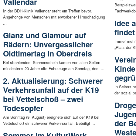
Vallendar
Beispielswe
In der BDH-Klinik Vallendar steht ein Treffen bevor.
Fachwerkdorf
Angehörige von Menschen mit erworbener Hirnschädigung
Idee 
...
finde
Glanz und Glamour auf
Immer mehr 
Rädern: Unvergesslicher
„Platz der K
Oldtimertag in Oberdreis
Verei
Bei strahlendem Sonnenschein kamen von allen Seiten
Kinde
mindestens 20 Jahre alte Fahrzeuge am Sonntag, dem ...
gegrü
2. Aktualisierung: Schwerer
In Selters h
Verkehrsunfall auf der K19
der sozial b
bei Vettelschoß – zwei
Droge
Todesopfer
Jugen
Am Sonntag (9. August) ereignete sich auf der K19 bei
der B
Vettelschoß ein schwerer Verkehrsunfall. Beteiligt ...
Weste
Sommer im KulturWerk