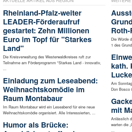
AKTUELLE ARTIKEL AUS REGION
WEITERE
Rheinland-Pfalz-weiter
Ausst
LEADER-Förderaufruf
Grund
gestartet: Zehn Millionen
Roth-
Euro im Topf für "Starkes
Die Würde d
1 des Grund
Land"
Einwe
Die Kreisverwaltung des Westerwaldkreises ruft zur
Teilnahme am Förderprogramm "Starkes Land - innovativ,
kath.
...
Luck
Einladung zum Leseabend:
Am Sonntag,
Weihnachtskomödie im
Don Bosco i
Raum Montabaur
Gacke
Im Raum Montabaur wird ein Leseabend für eine neue
mit M
Weihnachtskomödie organisiert. Alle Interessierten, ...
Anlässlich 
Humor als Brücke:
warten die 
...