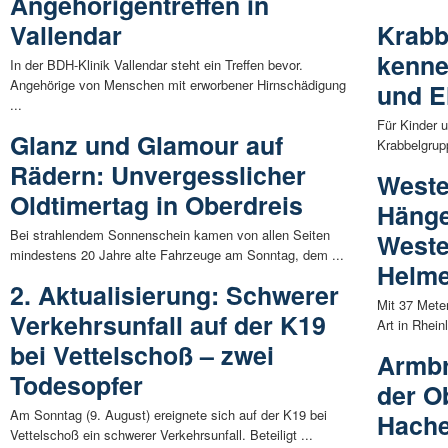
Angehörigentreffen in
Vallendar
Krabb
kenne
In der BDH-Klinik Vallendar steht ein Treffen bevor.
Angehörige von Menschen mit erworbener Hirnschädigung
und E
...
Für Kinder u
Glanz und Glamour auf
Krabbelgrup
Rädern: Unvergesslicher
Weste
Oldtimertag in Oberdreis
Hänge
Bei strahlendem Sonnenschein kamen von allen Seiten
Weste
mindestens 20 Jahre alte Fahrzeuge am Sonntag, dem ...
Helme
2. Aktualisierung: Schwerer
Mit 37 Mete
Verkehrsunfall auf der K19
Art in Rhein
bei Vettelschoß – zwei
Armbr
Todesopfer
der O
Am Sonntag (9. August) ereignete sich auf der K19 bei
Hache
Vettelschoß ein schwerer Verkehrsunfall. Beteiligt ...