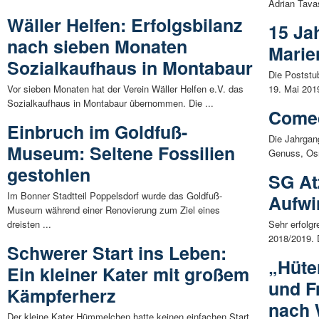
Adrian Tava
Wäller Helfen: Erfolgsbilanz
15 Ja
nach sieben Monaten
Marie
Sozialkaufhaus in Montabaur
Die Poststu
Vor sieben Monaten hat der Verein Wäller Helfen e.V. das
19. Mai 2019
Sozialkaufhaus in Montabaur übernommen. Die ...
Comed
Einbruch im Goldfuß-
Die Jahrgan
Museum: Seltene Fossilien
Genuss, Os
gestohlen
SG Atz
Im Bonner Stadtteil Poppelsdorf wurde das Goldfuß-
Aufwi
Museum während einer Renovierung zum Ziel eines
dreisten ...
Sehr erfolgr
2018/2019. 
Schwerer Start ins Leben:
„Hüte
Ein kleiner Kater mit großem
und F
Kämpferherz
nach 
Der kleine Kater Hümmelchen hatte keinen einfachen Start