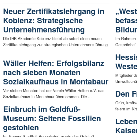
Neuer Zertifikatslehrgang in
„West
Koblenz: Strategische
befas
Unternehmensführung
Bildu
Die IHK-Akademie Koblenz bietet ab sofort einen neuen
Im Rahmen d
Zertifikatslehrgang zur strategischen Unternehmensführung
Gespräche“ h
...
Hessi
Wäller Helfen: Erfolgsbilanz
Weste
nach sieben Monaten
Mitglieder d
Sozialkaufhaus in Montabaur
Umweltschäd
Vor sieben Monaten hat der Verein Wäller Helfen e.V. das
Den F
Sozialkaufhaus in Montabaur übernommen. Die ...
Grün, kraftv
Einbruch im Goldfuß-
feiern im Kr
Museum: Seltene Fossilien
Leben
gestohlen
Kaise
Im Bonner Stadtteil Poppelsdorf wurde das Goldfuß-