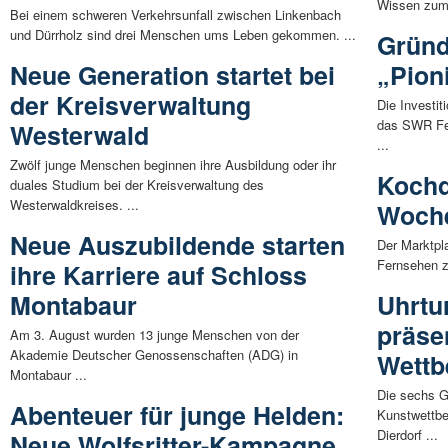
Wissen zum 
Bei einem schweren Verkehrsunfall zwischen Linkenbach
und Dürrholz sind drei Menschen ums Leben gekommen. ...
Gründ
Neue Generation startet bei
„Pion
der Kreisverwaltung
Die Investit
das SWR Fe
Westerwald
...
Zwölf junge Menschen beginnen ihre Ausbildung oder ihr
Kochd
duales Studium bei der Kreisverwaltung des
Westerwaldkreises. ...
Woche
Neue Auszubildende starten
Der Marktpl
Fernsehen z
ihre Karriere auf Schloss
Montabaur
Uhrtu
präsen
Am 3. August wurden 13 junge Menschen von der
Akademie Deutscher Genossenschaften (ADG) in
Wettb
Montabaur ...
Die sechs G
Abenteuer für junge Helden:
Kunstwettbe
Dierdorf ...
Neue Wolfsritter-Kampagne