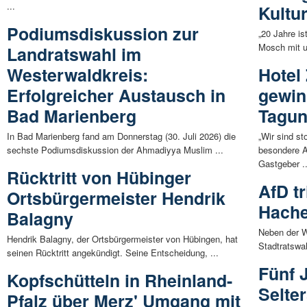
...
Kultu
Podiumsdiskussion zur
„20 Jahre is
Mosch mit un
Landratswahl im
Westerwaldkreis:
Hotel
Erfolgreicher Austausch in
gewin
Bad Marienberg
Tagun
In Bad Marienberg fand am Donnerstag (30. Juli 2026) die
„Wir sind st
sechste Podiumsdiskussion der Ahmadiyya Muslim ...
besondere A
Gastgeber ..
Rücktritt von Hübinger
AfD tr
Ortsbürgermeister Hendrik
Hache
Balagny
Neben der W
Hendrik Balagny, der Ortsbürgermeister von Hübingen, hat
Stadtratswah
seinen Rücktritt angekündigt. Seine Entscheidung, ...
Fünf 
Kopfschütteln in Rheinland-
Selter
Pfalz über Merz' Umgang mit