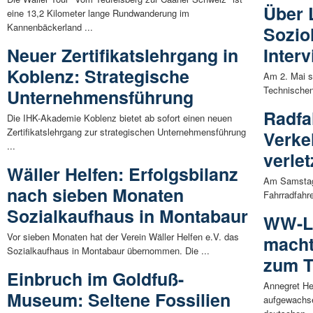
Über 
eine 13,2 Kilometer lange Rundwanderung im
Kannenbäckerland ...
Sozio
Neuer Zertifikatslehrgang in
Inter
Koblenz: Strategische
Am 2. Mai s
Technischen
Unternehmensführung
Radfa
Die IHK-Akademie Koblenz bietet ab sofort einen neuen
Zertifikatslehrgang zur strategischen Unternehmensführung
Verke
...
verlet
Wäller Helfen: Erfolgsbilanz
Am Samstag,
nach sieben Monaten
Fahrradfahr
Sozialkaufhaus in Montabaur
WW-Li
Vor sieben Monaten hat der Verein Wäller Helfen e.V. das
macht
Sozialkaufhaus in Montabaur übernommen. Die ...
zum 
Einbruch im Goldfuß-
Annegret He
Museum: Seltene Fossilien
aufgewachse