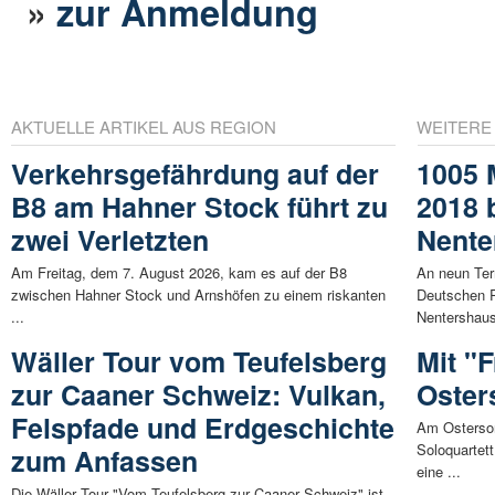
»
zur Anmeldung
AKTUELLE ARTIKEL AUS REGION
WEITERE
Verkehrsgefährdung auf der
1005 
B8 am Hahner Stock führt zu
2018 
zwei Verletzten
Nente
Am Freitag, dem 7. August 2026, kam es auf der B8
An neun Ter
zwischen Hahner Stock und Arnshöfen zu einem riskanten
Deutschen R
...
Nentershaus
Wäller Tour vom Teufelsberg
Mit "
zur Caaner Schweiz: Vulkan,
Oster
Felspfade und Erdgeschichte
Am Osterso
Soloquartet
zum Anfassen
eine ...
Die Wäller Tour "Vom Teufelsberg zur Caaner Schweiz" ist