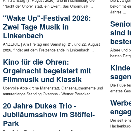
Am Samstag (1. August 2026) fand in Hachenburg die
Die Evange
"Nacht der Chöre" statt, ein Event, das Chormusik ...
bekommt ei
Jahres ...
"Wake Up"-Festival 2026:
Senio
Zwei Tage Musik in
sind 
Linkenbach
beste
ANZEIGE | Am Freitag und Samstag, 21. und 22. August
2026, findet auf dem Freizeitgelände in Linkenbach ...
Ältere und 
besten Ratg
Kino für die Ohren:
Kinde
Orgelnacht begeistert mit
sage
Filmmusik und Klassik
Die Füße fes
Übervolle Abteikirche Marienstatt, Gänsehautmomente und
ernstes Ges
minutenlange Standing Ovations - Werner Parecker ...
Werbe
20 Jahre Dukes Trio -
engagi
Jubiläumsshow im Stöffel-
Der seit ei
Park
Hachenburge