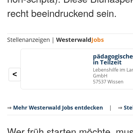
recht beeindruckend sein.
Stellenanzeigen |
Westerwald
Jobs
pädagogische
in Teilzeit
Lebenshilfe im La
<
GmbH
57537 Wissen
⇒
Mehr Westerwald Jobs entdecken
| ⇒
Ste
Wer früh starten möchte, mus