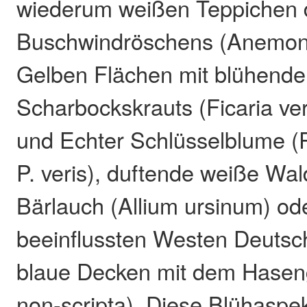
wiederum weißen Teppichen 
Buschwindröschens (Anemon
Gelben Flächen mit blühend
Scharbockskrauts (Ficaria ve
und Echter Schlüsselblume (P
P. veris), duftende weiße Wa
Bärlauch (Allium ursinum) ode
beeinflussten Westen Deutsc
blaue Decken mit dem Haseng
non-scripta). Diese Blühasp