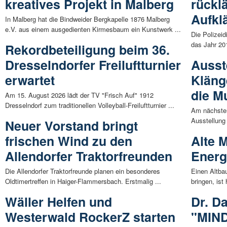
kreatives Projekt in Malberg
rücklä
Aufkl
In Malberg hat die Bindweider Bergkapelle 1876 Malberg
e.V. aus einem ausgedienten Kirmesbaum ein Kunstwerk ...
Die Polizeid
das Jahr 20
Rekordbeteiligung beim 36.
Dresselndorfer Freiluftturnier
Ausst
erwartet
Kläng
die M
Am 15. August 2026 lädt der TV "Frisch Auf" 1912
Dresselndorf zum traditionellen Volleyball-Freiluftturnier ...
Am nächsten
Ausstellung
Neuer Vorstand bringt
frischen Wind zu den
Alte 
Allendorfer Traktorfreunden
Energ
Die Allendorfer Traktorfreunde planen ein besonderes
Einen Altba
Oldtimertreffen in Haiger-Flammersbach. Erstmalig ...
bringen, ist
Wäller Helfen und
Dr. D
Westerwald RockerZ starten
"MIN