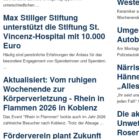
Weste
unterschiedlichen ...
Keramiker a
Max Stillger Stiftung
Wochenende 
unterstützt die Stiftung St.
Umges
Vincenz-Hospital mit 10.000
Autob
Euro
Am Montagmo
Häufig sind persönliche Erfahrungen der Anlass für das
Polizeiauto
besondere Engagement von Spenderinnen und Spendern.
Närri
...
Hänne
Aktualisiert: Vom ruhigen
„Alle
Wochenende zur
„Ihr seid un
Körperverletzung - Rhein in
jeden Fall!
Flammen 2026 in Koblenz
Die ak
Das Event "Rhein in Flammen" lockte auch im Jahr 2026
Unwet
zahlreiche Besucher nach Koblenz. Trotz der Absage ...
Rose
Förderverein plant Zukunft