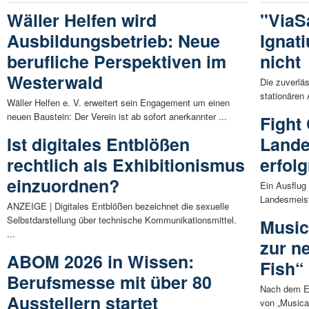
Wäller Helfen wird
"ViaSa
Ausbildungsbetrieb: Neue
Ignat
berufliche Perspektiven im
nicht
Westerwald
Die zuverläs
stationären 
Wäller Helfen e. V. erweitert sein Engagement um einen
neuen Baustein: Der Verein ist ab sofort anerkannter ...
Fight
Ist digitales Entblößen
Lande
rechtlich als Exhibitionismus
erfolg
einzuordnen?
Ein Ausflug
Landesmeist
ANZEIGE | Digitales Entblößen bezeichnet die sexuelle
Selbstdarstellung über technische Kommunikationsmittel.
Musica
...
zur n
ABOM 2026 in Wissen:
Fish“
Berufsmesse mit über 80
Nach dem Er
Ausstellern startet
von „Musical