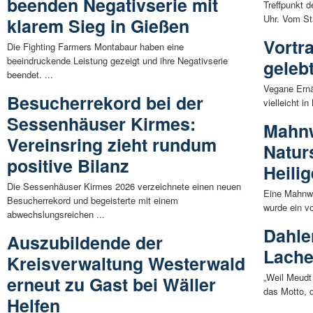
beenden Negativserie mit
Treffpunkt d
Uhr. Vom Sta
klarem Sieg in Gießen
Vortr
Die Fighting Farmers Montabaur haben eine
beeindruckende Leistung gezeigt und ihre Negativserie
geleb
beendet. ...
Vegane Ernä
Besucherrekord bei der
vielleicht i
Sessenhäuser Kirmes:
Mahn
Vereinsring zieht rundum
Naturs
positive Bilanz
Heili
Die Sessenhäuser Kirmes 2026 verzeichnete einen neuen
Eine Mahnwa
Besucherrekord und begeisterte mit einem
wurde ein vo
abwechslungsreichen ...
Dahle
Auszubildende der
Lach
Kreisverwaltung Westerwald
„Weil Meudt
erneut zu Gast bei Wäller
das Motto, 
Helfen