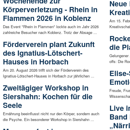
Wochenende zur
Neue 
Körperverletzung - Rhein in
Kreat
Flammen 2026 in Koblenz
Am 15. Febr
Das Event "Rhein in Flammen" lockte auch im Jahr 2026
Kreativschaf
zahlreiche Besucher nach Koblenz. Trotz der Absage ...
Rocke
Förderverein plant Zukunft
die Pl
des Ignatius-Lötschert-
Gelungener 
Hauses in Horbach
offs: Die Ro
Am 20. August 2026 trifft sich der Förderverein des
Elise
Ignatius-Lötschert-Hauses in Horbach zur jährlichen ...
Emoti
Zweitägiger Workshop in
Freude, Fru
Siershahn: Kochen für die
Wissenschaft
Seele
Live 
Ernährung beeinflusst nicht nur den Körper, sondern auch
Band 
die Psyche. Ein besonderer Workshop in Siershahn ...
„Närr