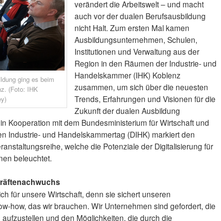
verändert die Arbeitswelt – und macht
auch vor der dualen Berufsausbildung
nicht Halt. Zum ersten Mal kamen
Ausbildungsunternehmen, Schulen,
Institutionen und Verwaltung aus der
Region in den Räumen der Industrie- und
Handelskammer (IHK) Koblenz
ildung ging es beim
zusammen, um sich über die neuesten
nz. (Foto: IHK
Trends, Erfahrungen und Visionen für die
y)
Zukunft der dualen Ausbildung
in Kooperation mit dem Bundesministerium für Wirtschaft und
n Industrie- und Handelskammertag (DIHK) markiert den
anstaltungsreihe, welche die Potenziale der Digitalisierung für
nen beleuchtet.
kräftenachwuchs
ich für unsere Wirtschaft, denn sie sichert unseren
-how, das wir brauchen. Wir Unternehmen sind gefordert, die
aufzustellen und den Möglichkeiten, die durch die