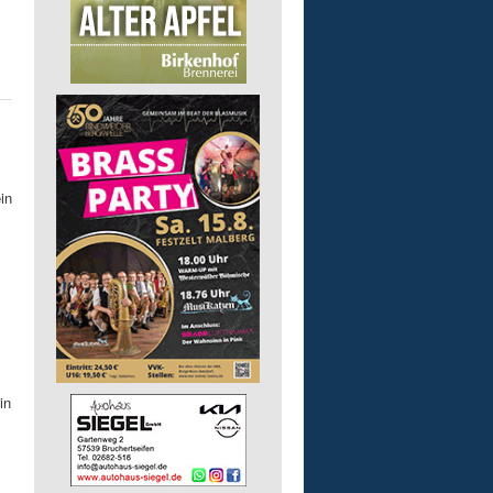
in
in