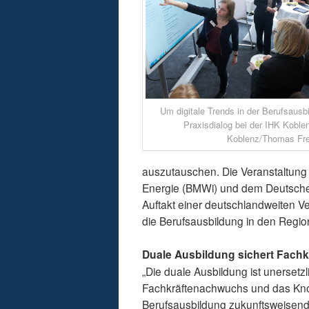
Um digitale Trends in der Berufsausb
Praxisdialog bei der IHK Koble
Koblenz/Thomas Fre
auszutauschen. Die Veranstaltung 
Energie (BMWi) und dem Deutsche
Auftakt einer deutschlandweiten Ver
die Berufsausbildung in den Regio
Duale Ausbildung sichert Fach
„Die duale Ausbildung ist unersetzl
Fachkräftenachwuchs und das Know
Berufsausbildung zukunftsweisend 