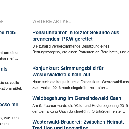
AFT
WEITERE ARTIKEL
betrieb:
Rollstuhlfahrer in letzter Sekunde aus
m
brennendem PKW gerettet
Die zufällig verbeikommende Besatzung eines
Rettungswagens, die einen Patienten an Bord hatte, und e
ent um einen
...
rkannter ...
Konjunktur: Stimmungsbild für
 als
Westerwaldkreis hellt auf
Hatte sich die konjunkturelle Dynamik im Westerwaldkreis
ie sexuelle
zum Herbst 2018 noch eingetrübt, hellt sich ...
ationsmittel.
Waldbegehung im Gemeindewald Caan
esse mit
Am 9. Februar wurde die Wald- und Revierbegehung 2019 
der Gemarkung Caan durchgeführt. Ortsbürgermeister ...
6, von 17:30
Westerwald-Brauerei: Zwischen Heimat,
 2026, ...
Tradition und Innovation