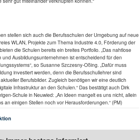
te sehr gut miteinander verknüpfen können.“
n stellen sich auch die Berufsschulen der Umgebung auf neue
Freies WLAN, Projekte zum Thema Industrie 4.0, Förderung der
bieten die Schulen bereits ein breites Portfolio. „Das nahtlose
 und Ausbildungsunternehmen ist entscheidend für den
bildungssystems“, so Susanne Szczesny-Oßing. „Dafür muss
ldung investiert werden, denn die Berufsschullehrer sind
 aktueller Berufsbilder. Zugleich benötigen wir eine deutlich
tale Infrastruktur an den Schulen.“ Das bestätigt auch Dirk
tgen-Schule in Neuwied: „An Ideen mangelt es uns nicht, allein
uns an einigen Stellen noch vor Herausforderungen.“ (PM)
ktion