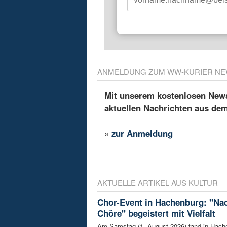
ANMELDUNG ZUM WW-KURIER NE
Mit unserem kostenlosen Newsl
aktuellen Nachrichten aus de
»
zur Anmeldung
AKTUELLE ARTIKEL AUS KULTUR
Chor-Event in Hachenburg: "Nac
Chöre" begeistert mit Vielfalt
Am Samstag (1. August 2026) fand in Hach