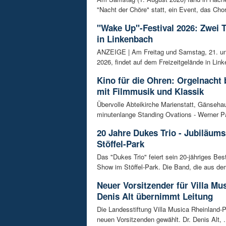
"Nacht der Chöre" statt, ein Event, das Chor
"Wake Up"-Festival 2026: Zwei 
in Linkenbach
ANZEIGE | Am Freitag und Samstag, 21. un
2026, findet auf dem Freizeitgelände in Link
Kino für die Ohren: Orgelnacht 
mit Filmmusik und Klassik
Übervolle Abteikirche Marienstatt, Gänseh
minutenlange Standing Ovations - Werner Pa
20 Jahre Dukes Trio - Jubiläum
Stöffel-Park
Das "Dukes Trio" feiert sein 20-jähriges Bes
Show im Stöffel-Park. Die Band, die aus dem
Neuer Vorsitzender für Villa Mus
Denis Alt übernimmt Leitung
Die Landesstiftung Villa Musica Rheinland-P
neuen Vorsitzenden gewählt. Dr. Denis Alt, .