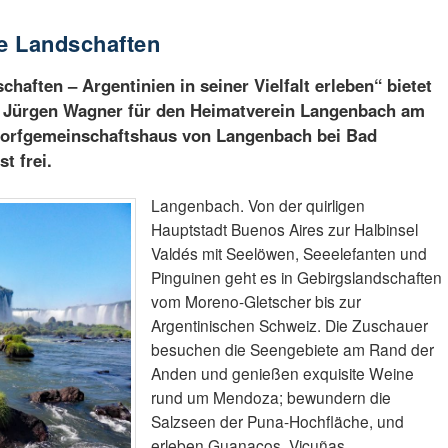
le Landschaften
chaften – Argentinien in seiner Vielfalt erleben“ bietet
ns Jürgen Wagner für den Heimatverein Langenbach am
Dorfgemeinschaftshaus von Langenbach bei Bad
st frei.
Langenbach. Von der quirligen
Hauptstadt Buenos Aires zur Halbinsel
Valdés mit Seelöwen, Seeelefanten und
Pinguinen geht es in Gebirgslandschaften
vom Moreno-Gletscher bis zur
Argentinischen Schweiz. Die Zuschauer
besuchen die Seengebiete am Rand der
Anden und genießen exquisite Weine
rund um Mendoza; bewundern die
Salzseen der Puna-Hochfläche, und
erleben Guanacos, Vicuñas,