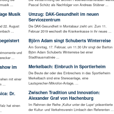
musik ...
Pascal Schütz als Nachfolger von Andreas Stübner ...
Tage Musik
Umzug: DAK-Gesundheit im neuen
Servicezentrum
d 22. August
Die DAK-Gesundheit in Montabaur zieht um: Zum 11.
enbach ...
Februar 2019 wechselt die Krankenkasse in ihr neues ...
begeistert
Björn Adam singt Schuberts Winterreise
Am Sonntag, 17. Februar, um 11.30 Uhr singt der Bariton
Björn Adam Schuberts Winterreise bei einer
autmomente und
Stadthausmatinée ...
recker ...
Merkelbach: Einbruch in Sportlerheim
sshow im
Die Beute der oder des Einbrechers in das Sportlerheim
Merkelbach sind eine Stereoanlage, eine
tehen mit einer
Lautsprecher-/Mikrofon-Anlage, ...
 ...
Zwischen Tradition und Innovation:
ica: Dr.
Alexander Graf von Hachenburg
Im Rahmen der Reihe „Kultur unter der Lupe“ präsentierte
falz hat einen
der Kultur- und Verkehrsverein Limbach den Referenten ...
..