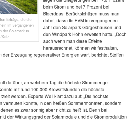
beim Strom und bei 7 Prozent bei
Bioerdgas. Berücksichtigen muss man
ten Erträge, die die
dabei, dass die EVM im vergangenen
rhein im vergangenen
Jahr den Solarpark Görgeshausen und
h der Solarpark in
den Windpark Höhn erweitert hatte. „Doch
/Ketz
auch wenn man diese Effekte
herausrechnet, können wir festhalten,
n der Erzeugung regenerativer Energien war“, berichtet Steffen
nft darüber, an welchem Tag die höchste Strommenge
konnte mit rund 100.000 Kilowattstunden die höchste
zielt werden. Experte Weil klärt dazu auf: „Die höchste
 man vermuten könnte, in den heißen Sommermonaten, sondern
denen es zwar sonnig aber nicht zu heiß ist. Denn bei
kt der Wirkungsgrad der Solarmodule und die Stromproduktion