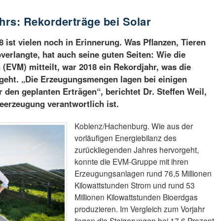
hrs: Rekorderträge bei Solar
ist vielen noch in Erinnerung. Was Pflanzen, Tieren
erlangte, hat auch seine guten Seiten: Wie die
 (EVM) mitteilt, war 2018 ein Rekordjahr, was die
geht. „Die Erzeugungsmengen lagen bei einigen
 den geplanten Erträgen“, berichtet Dr. Steffen Weil,
eerzeugung verantwortlich ist.
Koblenz/Hachenburg. Wie aus der
vorläufigen Energiebilanz des
zurückliegenden Jahres hervorgeht,
konnte die EVM-Gruppe mit ihren
Erzeugungsanlagen rund 76,5 Millionen
Kilowattstunden Strom und rund 53
Millionen Kilowattstunden Bioerdgas
produzieren. Im Vergleich zum Vorjahr
liegen die Steigerungen bei 17,6 Prozent