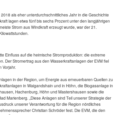
2018 als eher unterdurchschnittliches Jahr in die Geschichte
raft lagen etwa fünf bis sechs Prozent unter den langjährigen
 meiste Strom aus Windkraft erzeugt wurde, war der 21.
ilowattstunden.
e Einfluss auf die heimische Stromproduktion: die extreme
. Der Stromertrag aus den Wasserkraftanlagen der EVM fiel
m Vorjahr.
Anlagen in der Region, um Energie aus erneuerbaren Quellen zu
raftanlagen in Waigandshain und in Höhn, die Biogasanlage in
eshausen, Hachenburg, Höhn und Mastershausen sowie die
ad Marienberg. „Diese Anlagen sind Teil unserer Strategie der
Ausdruck unserer Verantwortung für die Region nördliches
rnehmenssprecher Christian Schröder fest. Die EVM, die den