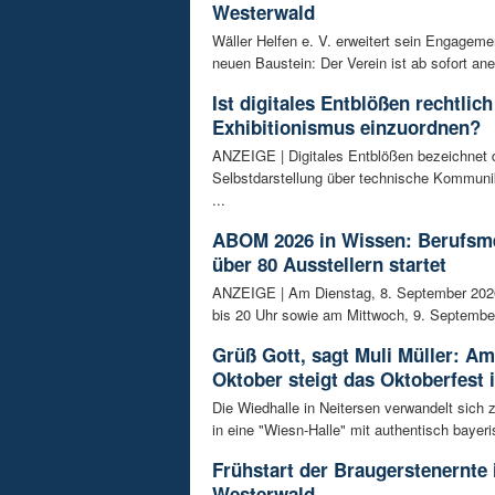
Westerwald
Wäller Helfen e. V. erweitert sein Engagem
neuen Baustein: Der Verein ist ab sofort ane
Ist digitales Entblößen rechtlich
Exhibitionismus einzuordnen?
ANZEIGE | Digitales Entblößen bezeichnet d
Selbstdarstellung über technische Kommunik
...
ABOM 2026 in Wissen: Berufsm
über 80 Ausstellern startet
ANZEIGE | Am Dienstag, 8. September 202
bis 20 Uhr sowie am Mittwoch, 9. September
Grüß Gott, sagt Muli Müller: Am
Oktober steigt das Oktoberfest 
Die Wiedhalle in Neitersen verwandelt sich
in eine "Wiesn-Halle" mit authentisch bayeris
Frühstart der Braugerstenernte
Westerwald