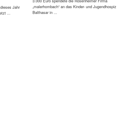
3.000 Euro spendete die Rosenheimer Firma
„malerhombach“ an das Kinder- und Jugendhospiz
 dieses Jahr
Balthasar in ...
tzt ...