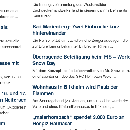
Die Innungsversammlung des Westerwälder
Dachdeckerhandwerks fand in diesem Jahr in Bernhards
ent um einen
Restaurant ...
rkannter ...
Bad Marienberg: Zwei Einbrüche kurz
 als
hintereinander
Die Polizei bittet um sachdienliche Zeugenaussagen, die
ie sexuelle
zur Ergreifung unbekannter Einbrecher führen ...
ationsmittel.
Überragende Beteiligung beim FIS – Worl
esse mit
Snow Day
Mit dem Konzept textile Loipenmatten von Mr. Snow ist a
einer spontanen Idee des SRC Heimbach-Weis ...
6, von 17:30
 2026, ...
Wohnhaus in Bilkheim wird Raub der
 16. und 17.
Flammen
in Neitersen
Am Sonntagabend (20. Januar), um 21.33 Uhr, wurde der
Vollbrand eines Einfamilienhauses in Bilkheim, ...
 zum Oktoberfest
cher ...
„malerhombach“ spendet 3.000 Euro an
 im
Hospiz Balthasar