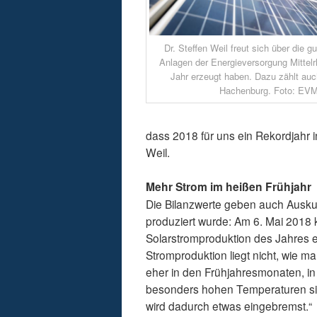
Dr. Steffen Weil freut sich über die gu
Anlagen der Energieversorgung Mittel
Jahr erzeugt haben. Dazu zählt auc
Hachenburg. Foto: EVM
dass 2018 für uns ein Rekordjahr i
Weil.
Mehr Strom im heißen Frühjahr
Die Bilanzwerte geben auch Ausku
produziert wurde: Am 6. Mai 2018 
Solarstromproduktion des Jahres er
Stromproduktion liegt nicht, wie
eher in den Frühjahresmonaten, in 
besonders hohen Temperaturen sin
wird dadurch etwas eingebremst.“