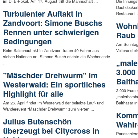
im DFB-Pokal. Am 17. August tritt die Mannschaft ...
Die Innung
Dachdeckerh
Turbulenter Auftakt in
Restaurant .
Zandvoort: Simone Buschs
Wohnh
Rennen unter schwierigen
Raub 
Bedingungen
Am Sonntaga
Beim Saisonauftakt in Zandvoort traten 40 Fahrer aus
Vollbrand ei
sieben Nationen an. Simone Busch erlebte ein Wochenende
„male
...
3.000
"Mäschder Drehwurm" im
Balth
Westerwald: Ein sportliches
3.000 Euro 
Highlight für alle
„malerhomba
Am 26. April findet im Westerwald der beliebte Lauf- und
Balthasar in 
Wanderevent "Mäschder Drehwurm" zum vierten ...
Komm
Julius Butenschön
Wahlr
überzeugt bei Citycross in
Panaschiere