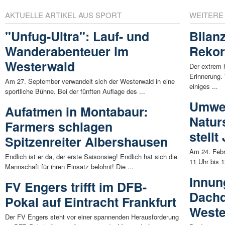
AKTUELLE ARTIKEL AUS SPORT
WEITERE
"Unfug-Ultra": Lauf- und
Bilan
Wanderabenteuer im
Rekor
Westerwald
Der extrem 
Erinnerung.
Am 27. September verwandelt sich der Westerwald in eine
einiges ...
sportliche Bühne. Bei der fünften Auflage des ...
Umwe
Aufatmen in Montabaur:
Naturs
Farmers schlagen
stell
Spitzenreiter Albershausen
Am 24. Febru
Endlich ist er da, der erste Saisonsieg! Endlich hat sich die
11 Uhr bis 
Mannschaft für ihren Einsatz belohnt! Die ...
Innun
FV Engers trifft im DFB-
Dachd
Pokal auf Eintracht Frankfurt
Weste
Der FV Engers steht vor einer spannenden Herausforderung