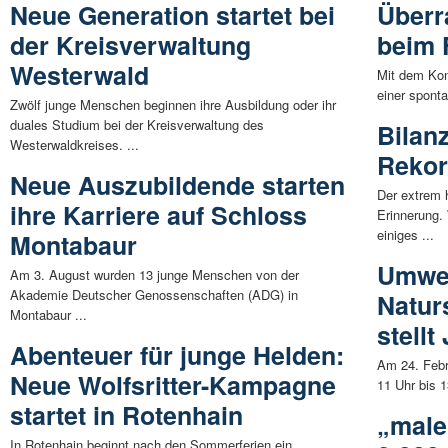
Neue Generation startet bei
Überr
der Kreisverwaltung
beim 
Westerwald
Mit dem Kon
einer spont
Zwölf junge Menschen beginnen ihre Ausbildung oder ihr
duales Studium bei der Kreisverwaltung des
Bilan
Westerwaldkreises. ...
Rekor
Neue Auszubildende starten
Der extrem 
ihre Karriere auf Schloss
Erinnerung.
einiges ...
Montabaur
Umwe
Am 3. August wurden 13 junge Menschen von der
Akademie Deutscher Genossenschaften (ADG) in
Naturs
Montabaur ...
stell
Abenteuer für junge Helden:
Am 24. Febru
Neue Wolfsritter-Kampagne
11 Uhr bis 
startet in Rotenhain
„male
In Rotenhain beginnt nach den Sommerferien ein