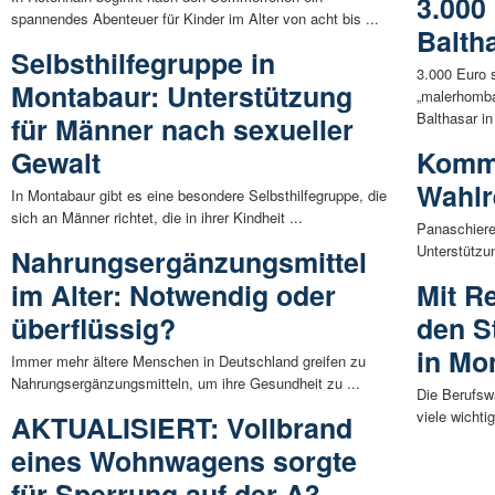
3.000
spannendes Abenteuer für Kinder im Alter von acht bis ...
Balth
Selbsthilfegruppe in
3.000 Euro 
Montabaur: Unterstützung
„malerhomba
Balthasar in 
für Männer nach sexueller
Gewalt
Komm
Wahlr
In Montabaur gibt es eine besondere Selbsthilfegruppe, die
sich an Männer richtet, die in ihrer Kindheit ...
Panaschiere
Unterstützun
Nahrungsergänzungsmittel
im Alter: Notwendig oder
Mit R
überflüssig?
den S
in Mo
Immer mehr ältere Menschen in Deutschland greifen zu
Nahrungsergänzungsmitteln, um ihre Gesundheit zu ...
Die Berufswa
viele wichti
AKTUALISIERT: Vollbrand
eines Wohnwagens sorgte
für Sperrung auf der A3