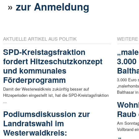
»
zur Anmeldung
AKTUELLE ARTIKEL AUS POLITIK
WEITERE
SPD-Kreistagsfraktion
„male
fordert Hitzeschutzkonzept
3.000
und kommunales
Balth
Förderprogramm
3.000 Euro 
„malerhomba
Damit der Westerwaldkreis zukünftig besser auf
Balthasar in 
Hitzeperioden eingestellt ist, hat die SPD-Kreistagsfraktion
...
Wohnh
Podiumsdiskussion zur
Raub 
Landratswahl im
Am Sonntaga
Vollbrand ei
Westerwaldkreis: