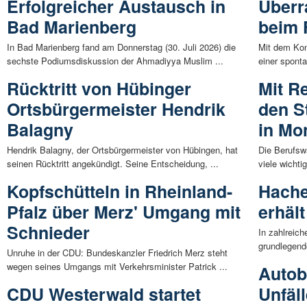
Erfolgreicher Austausch in
Überr
Bad Marienberg
beim 
In Bad Marienberg fand am Donnerstag (30. Juli 2026) die
Mit dem Kon
sechste Podiumsdiskussion der Ahmadiyya Muslim ...
einer spont
Rücktritt von Hübinger
Mit R
Ortsbürgermeister Hendrik
den S
Balagny
in Mo
Hendrik Balagny, der Ortsbürgermeister von Hübingen, hat
Die Berufswa
seinen Rücktritt angekündigt. Seine Entscheidung, ...
viele wichti
Kopfschütteln in Rheinland-
Hache
Pfalz über Merz' Umgang mit
erhält
Schnieder
In zahlreic
grundlegend
Unruhe in der CDU: Bundeskanzler Friedrich Merz steht
wegen seines Umgangs mit Verkehrsminister Patrick ...
Autob
CDU Westerwald startet
Unfäll