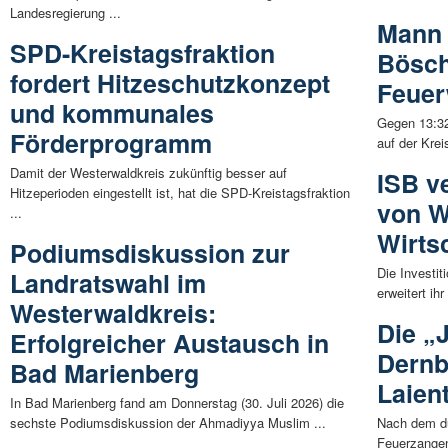
Landesregierung ...
Mann 
SPD-Kreistagsfraktion
Bösch
fordert Hitzeschutzkonzept
Feuer
und kommunales
Gegen 13:32
Förderprogramm
auf der Krei
Damit der Westerwaldkreis zukünftig besser auf
ISB v
Hitzeperioden eingestellt ist, hat die SPD-Kreistagsfraktion
von 
...
Wirts
Podiumsdiskussion zur
Die Investit
Landratswahl im
erweitert ih
Westerwaldkreis:
Die „
Erfolgreicher Austausch in
Dernb
Bad Marienberg
Laien
In Bad Marienberg fand am Donnerstag (30. Juli 2026) die
sechste Podiumsdiskussion der Ahmadiyya Muslim ...
Nach dem du
Feuerzangen