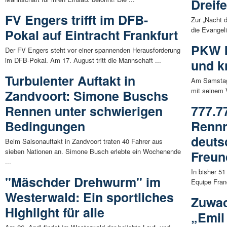
Dreif
FV Engers trifft im DFB-
Zur „Nacht d
die Evangel
Pokal auf Eintracht Frankfurt
PKW k
Der FV Engers steht vor einer spannenden Herausforderung
im DFB-Pokal. Am 17. August tritt die Mannschaft ...
und k
Turbulenter Auftakt in
Am Samstagm
mit seinem 
Zandvoort: Simone Buschs
Rennen unter schwierigen
777.7
Bedingungen
Rennr
deuts
Beim Saisonauftakt in Zandvoort traten 40 Fahrer aus
sieben Nationen an. Simone Busch erlebte ein Wochenende
Freun
...
In bisher 51
"Mäschder Drehwurm" im
Equipe Fran
Westerwald: Ein sportliches
Zuwac
Highlight für alle
„Emil