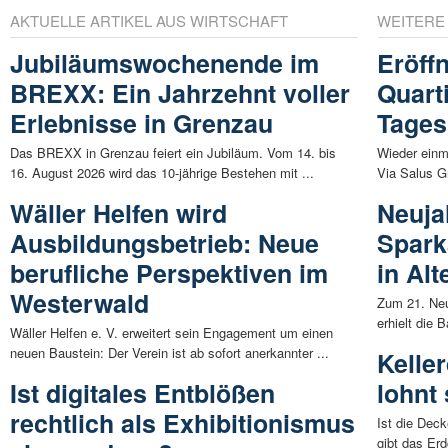
AKTUELLE ARTIKEL AUS WIRTSCHAFT
WEITERE
Jubiläumswochenende im
Eröff
BREXX: Ein Jahrzehnt voller
Quart
Erlebnisse in Grenzau
Tages
Das BREXX in Grenzau feiert ein Jubiläum. Vom 14. bis
Wieder einm
16. August 2026 wird das 10-jährige Bestehen mit ...
Via Salus Gm
Wäller Helfen wird
Neuja
Ausbildungsbetrieb: Neue
Spark
berufliche Perspektiven im
in Al
Westerwald
Zum 21. Ne
erhielt die
Wäller Helfen e. V. erweitert sein Engagement um einen
neuen Baustein: Der Verein ist ab sofort anerkannter ...
Kelle
Ist digitales Entblößen
lohnt 
rechtlich als Exhibitionismus
Ist die Dec
gibt das Er