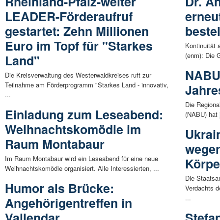
Rheinland-Pfalz-weiter
Dr. A
LEADER-Förderaufruf
erneu
gestartet: Zehn Millionen
bestel
Euro im Topf für "Starkes
Kontinuität 
(enm): Die 
Land"
NABU 
Die Kreisverwaltung des Westerwaldkreises ruft zur
Teilnahme am Förderprogramm "Starkes Land - innovativ,
Jahre
...
Die Regiona
Einladung zum Leseabend:
(NABU) hat j
Weihnachtskomödie im
Ukrai
Raum Montabaur
wegen
Im Raum Montabaur wird ein Leseabend für eine neue
Körpe
Weihnachtskomödie organisiert. Alle Interessierten, ...
Die Staatsa
Humor als Brücke:
Verdachts d
...
Angehörigentreffen in
Vallendar
Stefa