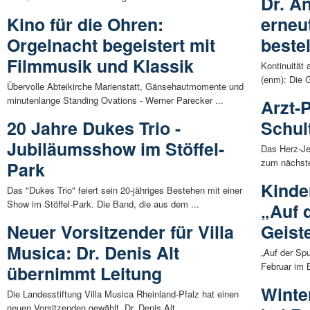
Dr. A
Kino für die Ohren:
erneu
Orgelnacht begeistert mit
bestel
Filmmusik und Klassik
Kontinuität 
(enm): Die 
Übervolle Abteikirche Marienstatt, Gänsehautmomente und
minutenlange Standing Ovations - Werner Parecker ...
Arzt-
20 Jahre Dukes Trio -
Schult
Jubiläumsshow im Stöffel-
Das Herz-Je
zum nächste
Park
Kinde
Das "Dukes Trio" feiert sein 20-jähriges Bestehen mit einer
Show im Stöffel-Park. Die Band, die aus dem ...
„Auf 
Neuer Vorsitzender für Villa
Geist
Musica: Dr. Denis Alt
„Auf der Spu
Februar im 
übernimmt Leitung
Winte
Die Landesstiftung Villa Musica Rheinland-Pfalz hat einen
neuen Vorsitzenden gewählt. Dr. Denis Alt, ...