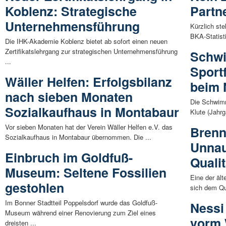
Koblenz: Strategische
Partn
Unternehmensführung
Kürzlich ste
BKA-Statisti
Die IHK-Akademie Koblenz bietet ab sofort einen neuen
Zertifikatslehrgang zur strategischen Unternehmensführung
Schw
...
Sport
Wäller Helfen: Erfolgsbilanz
beim 
nach sieben Monaten
Die Schwimm
Sozialkaufhaus in Montabaur
Klute (Jahrg
Vor sieben Monaten hat der Verein Wäller Helfen e.V. das
Brenn
Sozialkaufhaus in Montabaur übernommen. Die ...
Unnau
Einbruch im Goldfuß-
Quali
Museum: Seltene Fossilien
Eine der äl
gestohlen
sich dem Qu
Im Bonner Stadtteil Poppelsdorf wurde das Goldfuß-
Nessi
Museum während einer Renovierung zum Ziel eines
vorm 
dreisten ...