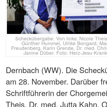
Scheckübergabe. Von links: Nicole Theis
Günther Hummel, Ulrike Bongard, Mari
Freudenberg, Karin Grende, Dr. med. Chri
Janine Düber. Foto: Herz-Jesu-Kran
Dernbach (WW). Die Scheckü
am 28. November. Darüber fre
Schriftführerin der Chorgeme
Theis, Dr. med. Jutta Kahn, O