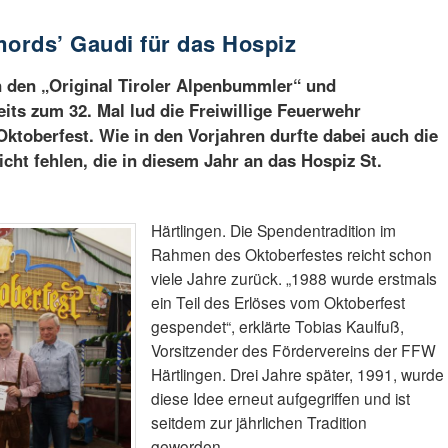
mords’ Gaudi für das Hospiz
n den „Original Tiroler Alpenbummler“ und
ts zum 32. Mal lud die Freiwillige Feuerwehr
Oktoberfest. Wie in den Vorjahren durfte dabei auch die
cht fehlen, die in diesem Jahr an das Hospiz St.
Härtlingen. Die Spendentradition im
Rahmen des Oktoberfestes reicht schon
viele Jahre zurück. „1988 wurde erstmals
ein Teil des Erlöses vom Oktoberfest
gespendet“, erklärte Tobias Kaulfuß,
Vorsitzender des Fördervereins der FFW
Härtlingen. Drei Jahre später, 1991, wurde
diese Idee erneut aufgegriffen und ist
seitdem zur jährlichen Tradition
geworden.