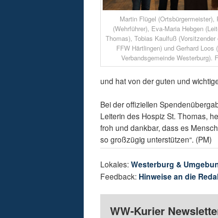
Martin Flügel (Ortsbürgermeister)
(Wehrführer), Eva-Maria Hebgen (Leit
Thomas), Tobias Kaulfuß (Vorsitzender 
FFW Härtlingen) und Gerhard Loos (
Verbandsgemeinde Westerburg). Fo
und hat von der guten und wichtige
Bei der offiziellen Spendenüberg
Leiterin des Hospiz St. Thomas, her
froh und dankbar, dass es Mensche
so großzügig unterstützen“. (PM)
Lokales:
Westerburg & Umgebu
Feedback:
Hinweise an die Reda
WW-Kurier Newsletter