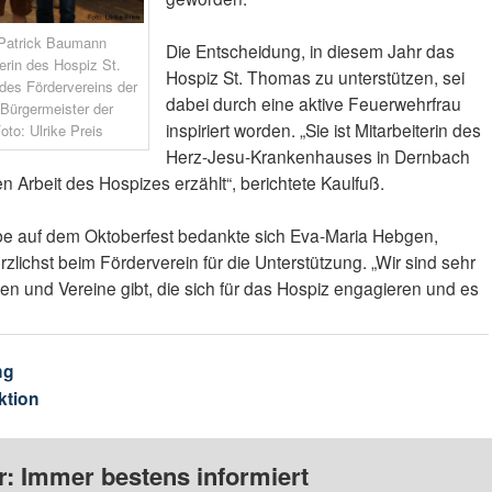
, Patrick Baumann
Die Entscheidung, in diesem Jahr das
erin des Hospiz St.
Hospiz St. Thomas zu unterstützen, sei
des Fördervereins der
dabei durch eine aktive Feuerwehrfrau
Bürgermeister der
inspiriert worden. „Sie ist Mitarbeiterin des
to: Ulrike Preis
Herz-Jesu-Krankenhauses in Dernbach
n Arbeit des Hospizes erzählt“, berichtete Kaulfuß.
abe auf dem Oktoberfest bedankte sich Eva-Maria Hebgen,
zlichst beim Förderverein für die Unterstützung. „Wir sind sehr
n und Vereine gibt, die sich für das Hospiz engagieren und es
ng
ktion
: Immer bestens informiert