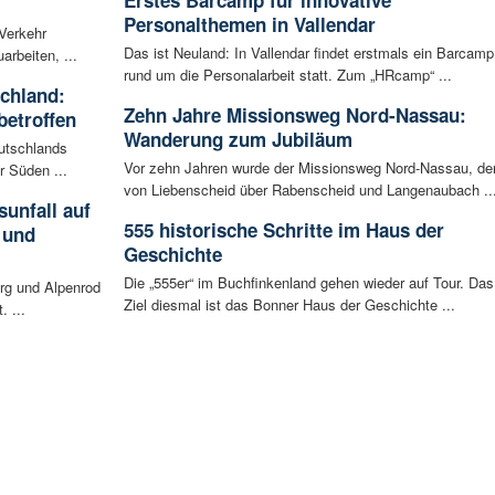
Personalthemen in Vallendar
 Verkehr
Das ist Neuland: In Vallendar findet erstmals ein Barcamp
arbeiten, ...
rund um die Personalarbeit statt. Zum „HRcamp“ ...
schland:
Zehn Jahre Missionsweg Nord-Nassau:
betroffen
Wanderung zum Jubiläum
eutschlands
Vor zehn Jahren wurde der Missionsweg Nord-Nassau, de
r Süden ...
von Liebenscheid über Rabenscheid und Langenaubach ..
unfall auf
555 historische Schritte im Haus der
 und
Geschichte
Die „555er“ im Buchfinkenland gehen wieder auf Tour. Das
rg und Alpenrod
Ziel diesmal ist das Bonner Haus der Geschichte ...
. ...