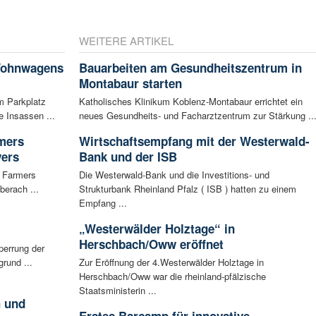
WEITERE ARTIKEL
 Wohnwagens
Bauarbeiten am Gesundheitszentrum in
Montabaur starten
m Parkplatz
Katholisches Klinikum Koblenz-Montabaur errichtet ein
 Insassen ...
neues Gesundheits- und Facharztzentrum zur Stärkung ..
rmers
Wirtschaftsempfang mit der Westerwald-
vers
Bank und der ISB
g Farmers
Die Westerwald-Bank und die Investitions- und
berach ...
Strukturbank Rheinland Pfalz ( ISB ) hatten zu einem
Empfang ...
„Westerwälder Holztage“ in
Herschbach/Oww eröffnet
perrung der
rund ...
Zur Eröffnung der 4.Westerwälder Holztage in
Herschbach/Oww war die rheinland-pfälzische
Staatsministerin ...
h und
Erstes Barcamp für innovative