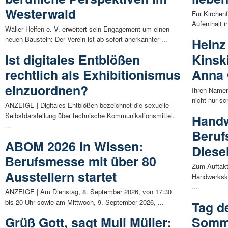
Westerwald
Für Kirchenf
Aufenthalt i
Wäller Helfen e. V. erweitert sein Engagement um einen
neuen Baustein: Der Verein ist ab sofort anerkannter ...
Heinz
Ist digitales Entblößen
Kinski
rechtlich als Exhibitionismus
Anna 
einzuordnen?
Ihren Namen
nicht nur sc
ANZEIGE | Digitales Entblößen bezeichnet die sexuelle
Selbstdarstellung über technische Kommunikationsmittel.
Handw
...
Beruf
ABOM 2026 in Wissen:
Diese
Berufsmesse mit über 80
Zum Auftakt
Ausstellern startet
Handwerksk
...
ANZEIGE | Am Dienstag, 8. September 2026, von 17:30
bis 20 Uhr sowie am Mittwoch, 9. September 2026, ...
Tag d
Grüß Gott, sagt Muli Müller:
Somme