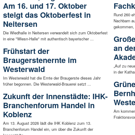
Am 16. und 17. Oktober
Fachk
steigt das Oktoberfest in
Rund 260 eh
Nachbarn a
Neitersen
gekommen, 
Die Wiedhalle in Neitersen verwandelt sich zum Oktoberfest
Große
in eine "Wiesn-Halle" mit authentisch bayerischer ...
an de
Frühstart der
Akad
Braugerstenernte im
„Auf zu neu
Westerwald
in der Kath
Im Westerwald hat die Ernte der Braugerste dieses Jahr
Grüne
früher begonnen. Die Westerwald-Brauerei setzt ...
Bernh
Zukunft der Innenstädte: IHK-
Weste
Branchenforum Handel in
Am kommend
Koblenz
Fraktionsvor
Am 13. August 2026 lädt die IHK Koblenz zum 13.
Branchenforum Handel ein, um über die Zukunft der