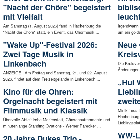
"Nacht der Chöre" begeistert
bibli
mit Vielfalt
leuch
Am Samstag (1. August 2026) fand in Hachenburg die
Irgendwann
"Nacht der Chöre" statt, ein Event, das Chormusik ...
um ein gold
"Wake Up"-Festival 2026:
Neue 
Zwei Tage Musik in
Kreis
Linkenbach
Die Kreisve
Änderungen 
ANZEIGE | Am Freitag und Samstag, 21. und 22. August
2026, findet auf dem Freizeitgelände in Linkenbach ...
„Hui 
Kino für die Ohren:
Liebli
Orgelnacht begeistert mit
zweit
Filmmusik und Klassik
Minikirmes i
Hachenburg:
Übervolle Abteikirche Marienstatt, Gänsehautmomente und
Lieblingsplat
minutenlange Standing Ovations - Werner Parecker ...
WW-Li
20 Jahre Dukes Trio -