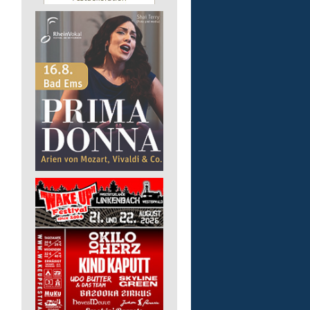
Bildungsbegleitung (m/
Lebenshilfe im Landkreis Altenk
GmbH
57610 Altenkirchen (Westerwald