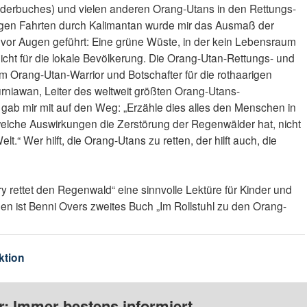
nderbuches) und vielen anderen Orang-Utans in den Rettungs-
en Fahrten durch Kalimantan wurde mir das Ausmaß der
vor Augen geführt: Eine grüne Wüste, in der kein Lebensraum
nicht für die lokale Bevölkerung. Die Orang-Utan-Rettungs- und
m Orang-Utan-Warrior und Botschafter für die rothaarigen
iawan, Leiter des weltweit größten Orang-Utans-
ab mir mit auf den Weg: „Erzähle dies alles den Menschen in
 welche Auswirkungen die Zerstörung der Regenwälder hat, nicht
t.“ Wer hilft, die Orang-Utans zu retten, der hilft auch, die
y rettet den Regenwald“ eine sinnvolle Lektüre für Kinder und
n ist Benni Overs zweites Buch „Im Rollstuhl zu den Orang-
ktion
: Immer bestens informiert