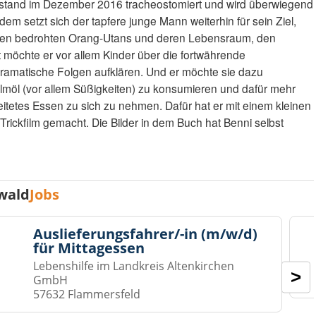
llstand im Dezember 2016 tracheostomiert und wird überwiegend
em setzt sich der tapfere junge Mann weiterhin für sein Ziel,
rben bedrohten Orang-Utans und deren Lebensraum, den
 möchte er vor allem Kinder über die fortwährende
amatische Folgen aufklären. Und er möchte sie dazu
lmöl (vor allem Süßigkeiten) zu konsumieren und dafür mehr
tetes Essen zu sich zu nehmen. Dafür hat er mit einem kleinen
rickfilm gemacht. Die Bilder in dem Buch hat Benni selbst
wald
Jobs
Auslieferungsfahrer/-in (m/w/d)
für Mittagessen
Lebenshilfe im Landkreis Altenkirchen
>
GmbH
57632 Flammersfeld