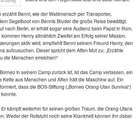
TM-Verlag
 erzählt Benni, wie der Waldmensch per Transporter,
 dem Segelboot von Bennis Bruder die große Reise bewältigt.
f nach Berlin, er erhält sogar eine Audienz beim Papst in Rom.
kommen Henry allmählich Zweifel am Erfolg seiner Mission.
gierungen aktiv wird, empfiehlt Benni seinem Freund Henry, den
ma aufzusuchen. Dieser spricht dem Affen Mut zu: „Erzähle
du die Menschen erreichen!“
Borneo in seinem Camp zurück ist, ist das Camp verlassen, ein
ne Kette aus Menschen und Affen hält die Maschine auf. Ein
formiert, dass die BOS-Stiftung („Borneo Orang-Utan Survival“)
 konnte.
g. Er kämpft weiterhin für seinen großen Traum, die Orang-Utans
. Weder der Rollstuhl noch seine Krankheit können ihn dabei