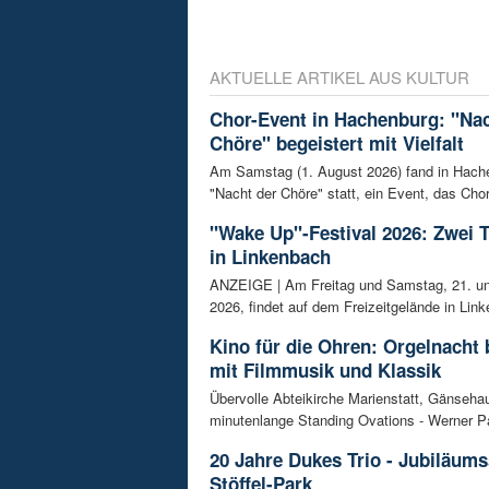
AKTUELLE ARTIKEL AUS KULTUR
Chor-Event in Hachenburg: "Nac
Chöre" begeistert mit Vielfalt
Am Samstag (1. August 2026) fand in Hach
"Nacht der Chöre" statt, ein Event, das Chor
"Wake Up"-Festival 2026: Zwei 
in Linkenbach
ANZEIGE | Am Freitag und Samstag, 21. un
2026, findet auf dem Freizeitgelände in Link
Kino für die Ohren: Orgelnacht 
mit Filmmusik und Klassik
Übervolle Abteikirche Marienstatt, Gänseh
minutenlange Standing Ovations - Werner Pa
20 Jahre Dukes Trio - Jubiläum
Stöffel-Park