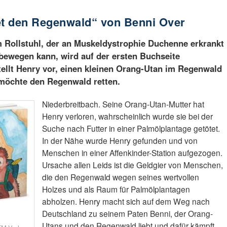
et den Regenwald“ von Benni Over
m Rollstuhl, der an Muskeldystrophie Duchenne erkrankt
 bewegen kann, wird auf der ersten Buchseite
tellt Henry vor, einen kleinen Orang-Utan im Regenwald
 möchte den Regenwald retten.
Niederbreitbach. Seine Orang-Utan-Mutter hat
Henry verloren, wahrscheinlich wurde sie bei der
Suche nach Futter in einer Palmölplantage getötet.
In der Nähe wurde Henry gefunden und von
Menschen in einer Affenkinder-Station aufgezogen.
Ursache allen Leids ist die Geldgier von Menschen,
die den Regenwald wegen seines wertvollen
Holzes und als Raum für Palmölplantagen
abholzen. Henry macht sich auf dem Weg nach
Deutschland zu seinem Paten Benni, der Orang-
Utans und den Regenwald liebt und dafür kämpft.