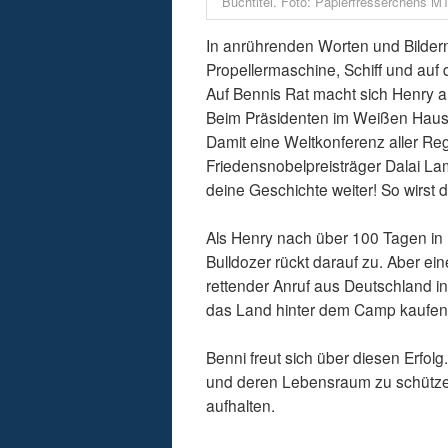
Buchtitel. Foto: Papierfresserchens M
In anrührenden Worten und Bildern
Propellermaschine, Schiff und auf
Auf Bennis Rat macht sich Henry au
Beim Präsidenten im Weißen Haus 
Damit eine Weltkonferenz aller Re
Friedensnobelpreisträger Dalai La
deine Geschichte weiter! So wirst 
Als Henry nach über 100 Tagen in 
Bulldozer rückt darauf zu. Aber ei
rettender Anruf aus Deutschland in
das Land hinter dem Camp kaufen
Benni freut sich über diesen Erfol
und deren Lebensraum zu schützen
aufhalten.