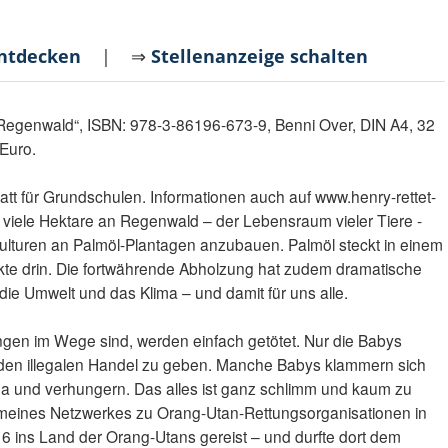
entdecken
| ⇒
Stellenanzeige schalten
 Regenwald“, ISBN: 978-3-86196-673-9, Benni Over, DIN A4, 32
0Euro.
statt für Grundschulen. Informationen auch auf www.henry-rettet-
viele Hektare an Regenwald – der Lebensraum vieler Tiere -
ulturen an Palmöl-Plantagen anzubauen. Palmöl steckt in einem
kte drin. Die fortwährende Abholzung hat zudem dramatische
 die Umwelt und das Klima – und damit für uns alle.
gen im Wege sind, werden einfach getötet. Nur die Babys
n den illegalen Handel zu geben. Manche Babys klammern sich
a und verhungern. Das alles ist ganz schlimm und kaum zu
lfe meines Netzwerkes zu Orang-Utan-Rettungsorganisationen in
16 ins Land der Orang-Utans gereist – und durfte dort dem