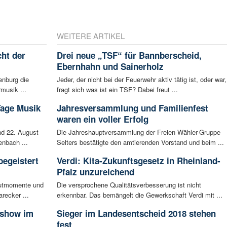
WEITERE ARTIKEL
ht der
Drei neue „TSF“ für Bannberscheid,
Ebernhahn und Sainerholz
enburg die
Jeder, der nicht bei der Feuerwehr aktiv tätig ist, oder war,
musik ...
fragt sich was ist ein TSF? Dabei freut ...
Tage Musik
Jahresversammlung und Familienfest
waren ein voller Erfolg
d 22. August
Die Jahreshauptversammlung der Freien Wähler-Gruppe
enbach ...
Selters bestätigte den amtierenden Vorstand und beim ...
begeistert
Verdi: Kita-Zukunftsgesetz in Rheinland-
Pfalz unzureichend
autmomente und
Die versprochene Qualitätsverbesserung ist nicht
recker ...
erkennbar. Das bemängelt die Gewerkschaft Verdi mit ...
sshow im
Sieger im Landesentscheid 2018 stehen
fest