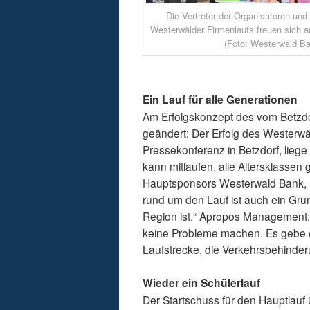
Die Vertreter der Organisatoren un
Westerwälder Firmenlaufs freuen sich a
(Foto: Westerwald Ba
Ein Lauf für alle Generationen
Am Erfolgskonzept des vom Betzdor
geändert: Der Erfolg des Westerwäl
Pressekonferenz in Betzdorf, liege 
kann mitlaufen, alle Altersklasse
Hauptsponsors Westerwald Bank, l
rund um den Lauf ist auch ein Grun
Region ist.“ Apropos Management: 
keine Probleme machen. Es gebe e
Laufstrecke, die Verkehrsbehinde
Wieder ein Schülerlauf
Der Startschuss für den Hauptlauf