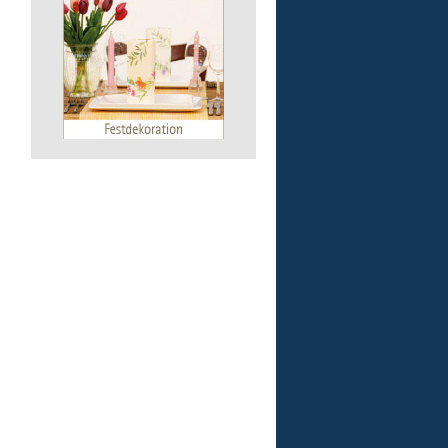
Lebenshilfe im Landkreis Altenk
GmbH
57632 Flammersfeld