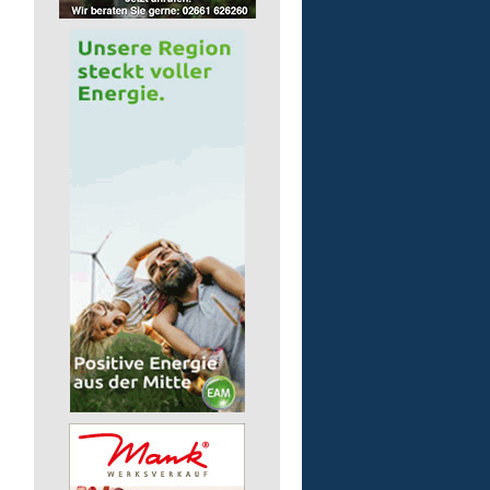
Auslieferungsfahrer/-in
für Mittagessen