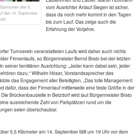
vom Ausrichter Anlauf Siegen ist sicher,
d Sponsoren des 8.
uf den 14. September.
dass da noch mehr kommt in den Tagen
nk)
bis zum Lauf. Das zeige auch die
Erfahrung der Vorjahre.
fer Turnverein veranstalteten Laufs wird daher auch nichts
der Firmenlaufs, so Bürgermeister Bernd Brato bei der letzten
in seiner familiären Ausrichtung: „Jeder kann dabei sein, jeder
n gehören dazu.“ Wilhelm Höser, Vorstandssprecher des
obte das Engagement aller Beteiligten. „Das tolle Management
d dafür, dass der Firmenlauf mittlerweile eine feste Größe in der
Die Brückenbaustelle in Betzdorf wird laut Bürgermeister Brato
ine ausreichende Zahl von Parkplätzen rund um die
rungen seien überschaubar.
 über 5,5 Kilometer am 14. September fällt um 19 Uhr vor dem