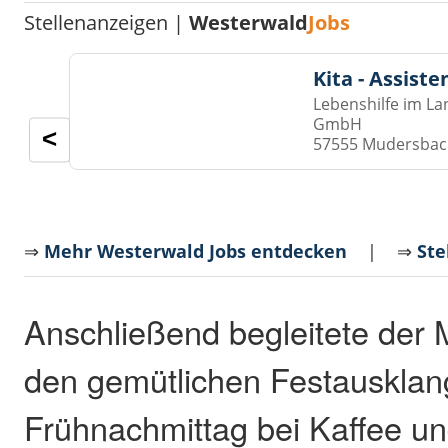
Stellenanzeigen |
Westerwald
Jobs
Kita - Assist
Lebenshilfe im La
GmbH
<
57555 Mudersba
⇒
Mehr Westerwald Jobs entdecken
| ⇒
Ste
Anschließend begleitete der 
den gemütlichen Festauskla
Frühnachmittag bei Kaffee u