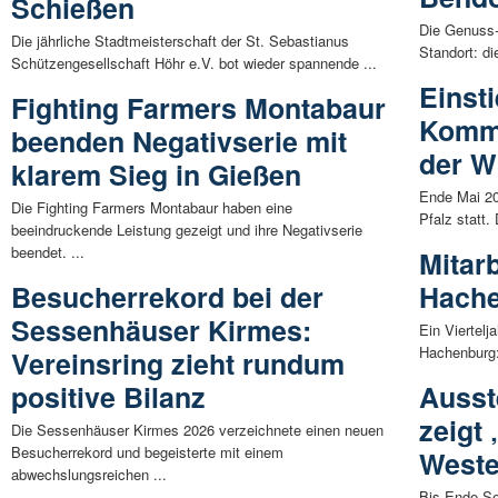
Schießen
Die Genuss
Die jährliche Stadtmeisterschaft der St. Sebastianus
Standort: di
Schützengesellschaft Höhr e.V. bot wieder spannende ...
Einsti
Fighting Farmers Montabaur
Kommu
beenden Negativserie mit
der W
klarem Sieg in Gießen
Ende Mai 20
Die Fighting Farmers Montabaur haben eine
Pfalz statt.
beeindruckende Leistung gezeigt und ihre Negativserie
beendet. ...
Mitar
Besucherrekord bei der
Hache
Sessenhäuser Kirmes:
Ein Viertelj
Hachenburg: 
Vereinsring zieht rundum
positive Bilanz
Ausst
zeigt
Die Sessenhäuser Kirmes 2026 verzeichnete einen neuen
Besucherrekord und begeisterte mit einem
Weste
abwechslungsreichen ...
Bis Ende Se