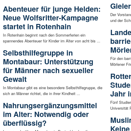
Giele
Abenteuer für junge Helden:
Der Vorstand
Neue Wolfsritter-Kampagne
und der Sch
startet in Rotenhain
Lande
In Rotenhain beginnt nach den Sommerferien ein
barri
spannendes Abenteuer für Kinder im Alter von acht bis ...
Mörle
Selbsthilfegruppe in
Für den bar
Montabaur: Unterstützung
Mörlener Fri
für Männer nach sexueller
Rotte
Gewalt
Stude
In Montabaur gibt es eine besondere Selbsthilfegruppe, die
Jahr 
sich an Männer richtet, die in ihrer Kindheit ...
Fünf Studie
Nahrungsergänzungsmittel
Universität 
im Alter: Notwendig oder
Musli
überflüssig?
Kein