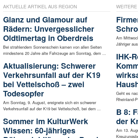
AKTUELLE ARTIKEL AUS REGION
WEITERE
Glanz und Glamour auf
Firme
Rädern: Unvergesslicher
Schro
Oldtimertag in Oberdreis
Am Mittwoch
Jähriger au
Bei strahlendem Sonnenschein kamen von allen Seiten
mindestens 20 Jahre alte Fahrzeuge am Sonntag, dem ...
IHK-R
Aktualisierung: Schwerer
Kommu
Verkehrsunfall auf der K19
wirks
bei Vettelschoß – zwei
Haush
Todesopfer
Geht es nac
Rheinland-Pf
Am Sonntag, 9. August, ereignete sich ein schwerer
Verkehrsunfall auf der K19 bei Vettelschoß, bei dem ...
B 8: 
Sommer im KulturWerk
der K
Wissen: 60-jähriges
Am 13. Augu
Kreuzungsbe