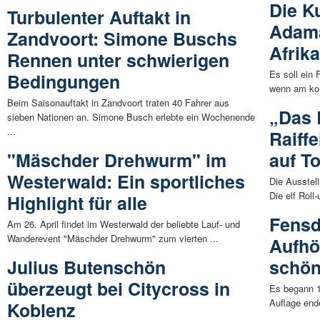
Die K
Turbulenter Auftakt in
Adam
Zandvoort: Simone Buschs
Afrik
Rennen unter schwierigen
Es soll ein
Bedingungen
wenn am kom
Beim Saisonauftakt in Zandvoort traten 40 Fahrer aus
„Das B
sieben Nationen an. Simone Busch erlebte ein Wochenende
...
Raiff
"Mäschder Drehwurm" im
auf T
Westerwald: Ein sportliches
Die Ausstell
Die elf Roll
Highlight für alle
Fensdo
Am 26. April findet im Westerwald der beliebte Lauf- und
Wanderevent "Mäschder Drehwurm" zum vierten ...
Aufhö
Julius Butenschön
schön
überzeugt bei Citycross in
Es begann 1
Auflage ende
Koblenz