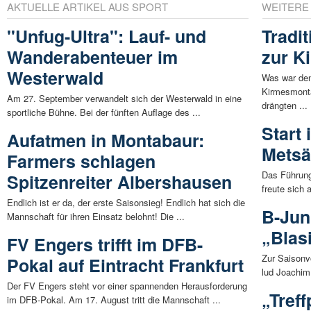
AKTUELLE ARTIKEL AUS SPORT
WEITERE
"Unfug-Ultra": Lauf- und
Tradi
Wanderabenteuer im
zur K
Westerwald
Was war den
Kirmesmont
Am 27. September verwandelt sich der Westerwald in eine
drängten ...
sportliche Bühne. Bei der fünften Auflage des ...
Start
Aufatmen in Montabaur:
Metsä
Farmers schlagen
Das Führun
Spitzenreiter Albershausen
freute sich
Endlich ist er da, der erste Saisonsieg! Endlich hat sich die
B-Jun
Mannschaft für ihren Einsatz belohnt! Die ...
„Blas
FV Engers trifft im DFB-
Zur Saisonv
Pokal auf Eintracht Frankfurt
lud Joachim 
Der FV Engers steht vor einer spannenden Herausforderung
„Tref
im DFB-Pokal. Am 17. August tritt die Mannschaft ...