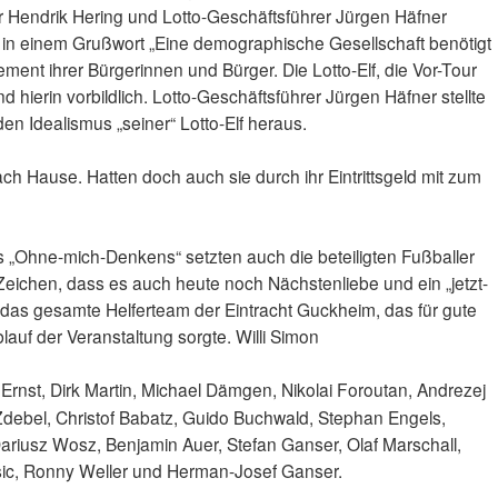
rr Hendrik Hering und Lotto-Geschäftsführer Jürgen Häfner
r in einem Grußwort „Eine demographische Gesellschaft benötigt
ent ihrer Bürgerinnen und Bürger. Die Lotto-Elf, die Vor-Tour
nd hierin vorbildlich. Lotto-Geschäftsführer Jürgen Häfner stellte
n Idealismus „seiner“ Lotto-Elf heraus.
h Hause. Hatten doch auch sie durch ihr Eintrittsgeld mit zum
s „Ohne-mich-Denkens“ setzten auch die beteiligten Fußballer
Zeichen, dass es auch heute noch Nächstenliebe und ein „jetzt-
für das gesamte Helferteam der Eintracht Guckheim, das für gute
auf der Veranstaltung sorgte. Willi Simon
rnst, Dirk Martin, Michael Dämgen, Nikolai Foroutan, Andrezej
ebel, Christof Babatz, Guido Buchwald, Stephan Engels,
riusz Wosz, Benjamin Auer, Stefan Ganser, Olaf Marschall,
sic, Ronny Weller und Herman-Josef Ganser.