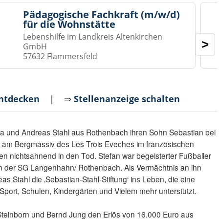
Pädagogische Fachkraft (m/w/d)
für die Wohnstätte
Lebenshilfe im Landkreis Altenkirchen
>
GmbH
57632 Flammersfeld
entdecken
| ⇒
Stellenanzeige schalten
ia und Andreas Stahl aus Rothenbach ihren Sohn Sebastian bei
 am Bergmassiv des Les Trois Eveches im französischen
en nichtsahnend in den Tod. Stefan war begeisterter Fußballer
in der SG Langenhahn/ Rothenbach. Als Vermächtnis an ihn
eas Stahl die ‚Sebastian-Stahl-Stiftung‘ ins Leben, die eine
 Sport, Schulen, Kindergärten und Vielem mehr unterstützt.
Steinborn und Bernd Jung den Erlös von 16.000 Euro aus