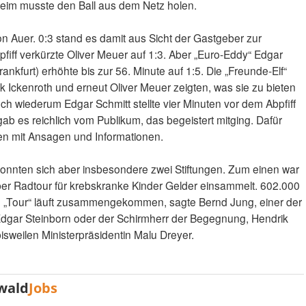
im musste den Ball aus dem Netz holen.
von Auer. 0:3 stand es damit aus Sicht der Gastgeber zur
fiff verkürzte Oliver Meuer auf 1:3. Aber „Euro-Eddy“ Edgar
ankfurt) erhöhte bis zur 56. Minute auf 1:5. Die „Freunde-Elf“
 Ickenroth und erneut Oliver Meuer zeigten, was sie zu bieten
ch wiederum Edgar Schmitt stellte vier Minuten vor dem Abpfiff
gab es reichlich vom Publikum, das begeistert mitging. Dafür
n mit Ansagen und Informationen.
konnten sich aber insbesondere zwei Stiftungen. Zum einen war
 per Radtour für krebskranke Kinder Gelder einsammelt. 602.000
ie „Tour“ läuft zusammengekommen, sagte Bernd Jung, einer der
r Edgar Steinborn oder der Schirmherr der Begegnung, Hendrik
bisweilen Ministerpräsidentin Malu Dreyer.
wald
Jobs