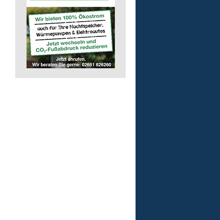
Auslieferungsfahrer/-in
für Mittagessen
Lebenshilfe im Landkreis Altenk
GmbH
57632 Flammersfeld