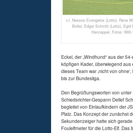
v.l. Nessos Evangelos (Lotto), Rene W
Boller, Edgar Schmitt (Lotto), Egid
Hannappel. Fotos: Willi
Eckel, der „Windhund“ aus der 54-
köpfigen Kader, überwiegend aus
dieses Team war ‚nicht von ohne‘, 
bis zur Bundesliga.
Den Begrüßungsworten von unter a
Schiedsrichter-Gespann Detlef Sch
begleitet von Einlaufkindern der
Platz. Das Konzept der zunächst d
Sekundenzeiger hatte sich gerade 
Foulelfmeter für die Lotto-Elf. Da