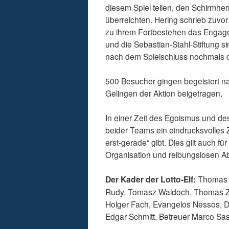
diesem Spiel teilen, den Schirmhe
überreichten. Hering schrieb zuvo
zu ihrem Fortbestehen das Engagem
und die Sebastian-Stahl-Stiftung si
nach dem Spielschluss nochmals de
500 Besucher gingen begeistert nac
Gelingen der Aktion beigetragen.
In einer Zeit des Egoismus und de
beider Teams ein eindrucksvolles 
erst-gerade“ gibt. Dies gilt auch 
Organisation und reibungslosen Abl
Der Kader der Lotto-Elf:
Thomas E
Rudy, Tomasz Waldoch, Thomas Zd
Holger Fach, Evangelos Nessos, Da
Edgar Schmitt. Betreuer Marco Sa