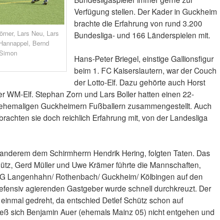
Verfügung stellen. Der Kader in Guckheim
brachte die Erfahrung von rund 3.200
örner, Lars Neu, Lars
Bundesliga- und 166 Länderspielen mit.
 Hannappel, Bernd
 Simon
Hans-Peter Briegel, einstige Gallionsfigur
beim 1. FC Kaiserslautern, war der Couch
der Lotto-Elf. Dazu gehörte auch Horst
er WM-Elf. Stephan Zorn und Lars Boller hatten einen 22-
 ehemaligen Guckheimern Fußballern zusammengestellt. Auch
brachten sie doch reichlich Erfahrung mit, von der Landesliga
nderem dem Schirmherrn Hendrik Hering, folgten Taten. Das
ütz, Gerd Müller und Uwe Krämer führte die Mannschaften,
 JSG Langenhahn/ Rothenbach/ Guckheim/ Kölbingen auf den
efensiv agierenden Gastgeber wurde schnell durchkreuzt. Der
einmal gedreht, da entschied Detlef Schütz schon auf
s ließ sich Benjamin Auer (ehemals Mainz 05) nicht entgehen und