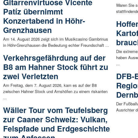
Gitarrenvirtuose Vicente
Waren Sie s
Patíz übernimmt
stattfindend
Konzertabend in Höhr-
Hoffe
Grenzhausen
Karto
Am 14. August 2026 zeigt sich im Musikcasino Gambrinus
brauc
in Höhr-Grenzhausen die Bedeutung echter Freundschaft ...
Die extreme
Verkehrsgefährdung auf der
haben Auswi
...
B8 am Hahner Stock führt zu
zwei Verletzten
DFB-B
Regio
Am Freitag, dem 7. August 2026, kam es auf der B8
zwischen Hahner Stock und Arnshöfen zu einem riskanten
Dern
...
Der Fußball
Wäller Tour vom Teufelsberg
Ausrichter 
zur Caaner Schweiz: Vulkan,
Felspfade und Erdgeschichte
zum Anfassen