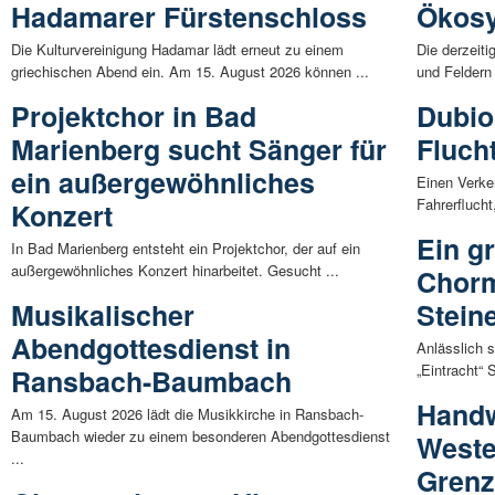
Hadamarer Fürstenschloss
Ökos
Die Kulturvereinigung Hadamar lädt erneut zu einem
Die derzeit
griechischen Abend ein. Am 15. August 2026 können ...
und Feldern
Projektchor in Bad
Dubio
Marienberg sucht Sänger für
Fluch
ein außergewöhnliches
Einen Verkeh
Fahrerflucht
Konzert
Ein g
In Bad Marienberg entsteht ein Projektchor, der auf ein
außergewöhnliches Konzert hinarbeitet. Gesucht ...
Chorm
Musikalischer
Stein
Abendgottesdienst in
Anlässlich 
„Eintracht“ 
Ransbach-Baumbach
Handw
Am 15. August 2026 lädt die Musikkirche in Ransbach-
Baumbach wieder zu einem besonderen Abendgottesdienst
Weste
...
Gren