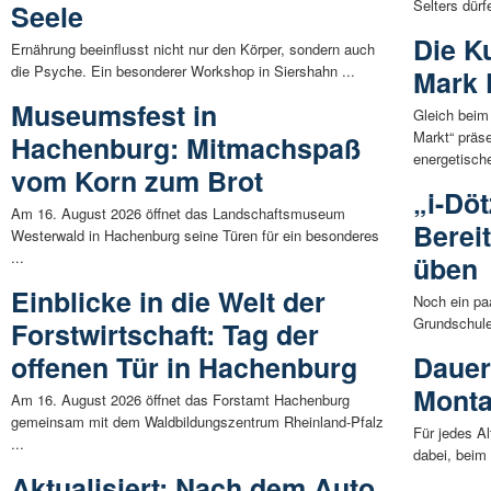
Selters dürf
Seele
Die K
Ernährung beeinflusst nicht nur den Körper, sondern auch
die Psyche. Ein besonderer Workshop in Siershahn ...
Mark 
Museumsfest in
Gleich beim 
Markt“ präse
Hachenburg: Mitmachspaß
energetische
vom Korn zum Brot
„i-Dö
Am 16. August 2026 öffnet das Landschaftsmuseum
Berei
Westerwald in Hachenburg seine Türen für ein besonderes
...
üben
Einblicke in die Welt der
Noch ein pa
Grundschule
Forstwirtschaft: Tag der
offenen Tür in Hachenburg
Dauer
Mont
Am 16. August 2026 öffnet das Forstamt Hachenburg
gemeinsam mit dem Waldbildungszentrum Rheinland-Pfalz
Für jedes A
...
dabei, beim 
Aktualisiert: Nach dem Auto