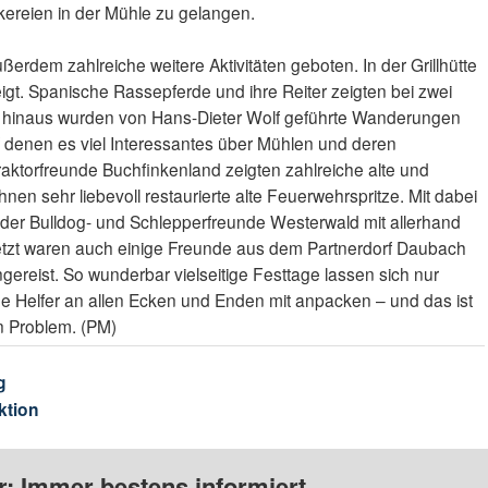
ereien in der Mühle zu gelangen.
erdem zahlreiche weitere Aktivitäten geboten. In der Grillhütte
gt. Spanische Rassepferde und ihre Reiter zeigten bei zwei
r hinaus wurden von Hans-Dieter Wolf geführte Wanderungen
denen es viel Interessantes über Mühlen und deren
raktorfreunde Buchfinkenland zeigten zahlreiche alte und
nen sehr liebevoll restaurierte alte Feuerwehrspritze. Mit dabei
 der Bulldog- und Schlepperfreunde Westerwald mit allerhand
letzt waren auch einige Freunde aus dem Partnerdorf Daubach
gereist. So wunderbar vielseitige Festtage lassen sich nur
ige Helfer an allen Ecken und Enden mit anpacken – und das ist
n Problem. (PM)
g
ktion
: Immer bestens informiert