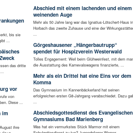
Abschied mit einem lachenden und einem
weinenden Auge
krankungen
Mehr als 50 Jahre lang war das Ignatius-Lötschert-Haus i
Horbach das zweite Zuhause und eine der Wirkungsstätte
...
rkt, bis sie
bt ...
Görgeshausener „Hängerbautrupp“
päisches
spendet für Hospizverein Westerwald
 Zweck
Tolles Engagement: Weil beim Glühweinfest, mit dem ma
die Ausstattung des Karnevalswagens finanzierte, ...
ssen das dritte
...
Mehr als ein Drittel hat eine Eins vor dem
Komma
urg vor
Das Gymnasium im Kannenbäckerland hat seinen
erfolgreichen ersten G8-Jahrgang verabschiedet. Dazu ga
rufe von
...
ben. Diese ...
Abschiedsgottesdienst des Evangelischen
n im
Gymnasiums Bad Marienberg
Was hat ein vermurkstes Stück Marmor mit einem
August ihre
Schulgottesdienst zu tun? Jugendpfarrer Werner