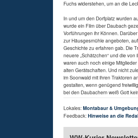
Fuchs widerstehen, um an die Leck
In und um den Dorfplatz wurden auß
wurde ein Film über Daubach gezei
Vorführungen ihr Können. Darübe
zur Häusgesmühle angeboten, auf 
Geschichte zu erfahren gab. Die T
neuere „Schätzchen“ und die von ih
waren auch noch einige Mitglieder
alten Gerätschaften. Und nicht zu
im Soonwald mit ihren Traktoren an
gestalten, wenn genügend freiwill
bei den Daubachern weiß Gott kei
Lokales:
Montabaur & Umgebun
Feedback:
Hinweise an die Reda
WW-Kurier Newsletter