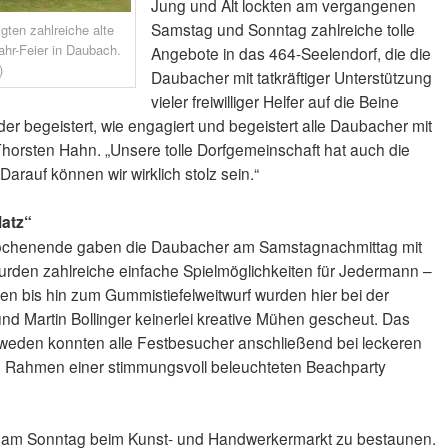
Jung und Alt lockten am vergangenen
Samstag und Sonntag zahlreiche tolle
gten zahlreiche alte
ahr-Feier in Daubach.
Angebote in das 464-Seelendorf, die die
)
Daubacher mit tatkräftiger Unterstützung
vieler freiwilliger Helfer auf die Beine
eder begeistert, wie engagiert und begeistert alle Daubacher mit
horsten Hahn. „Unsere tolle Dorfgemeinschaft hat auch die
arauf können wir wirklich stolz sein.“
latz“
ochenende gaben die Daubacher am Samstagnachmittag mit
urden zahlreiche einfache Spielmöglichkeiten für Jedermann –
en bis hin zum Gummistiefelweitwurf wurden hier bei der
nd Martin Bollinger keinerlei kreative Mühen gescheut. Das
eden konnten alle Festbesucher anschließend bei leckeren
m Rahmen einer stimmungsvoll beleuchteten Beachparty
am Sonntag beim Kunst- und Handwerkermarkt zu bestaunen.