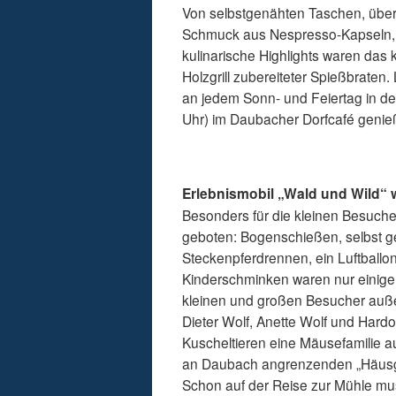
Von selbstgenähten Taschen, über 
Schmuck aus Nespresso-Kapseln, g
kulinarische Highlights waren das
Holzgrill zubereiteter Spießbrate
an jedem Sonn- und Feiertag in der
Uhr) im Daubacher Dorfcafé genie
Erlebnismobil „Wald und Wild“ 
Besonders für die kleinen Besuch
geboten: Bogenschießen, selbst 
Steckenpferdrennen, ein Luftballo
Kinderschminken waren nur einige 
kleinen und großen Besucher auß
Dieter Wolf, Anette Wolf und Hardo
Kuscheltieren eine Mäusefamilie a
an Daubach angrenzenden „Häusge
Schon auf der Reise zur Mühle mu