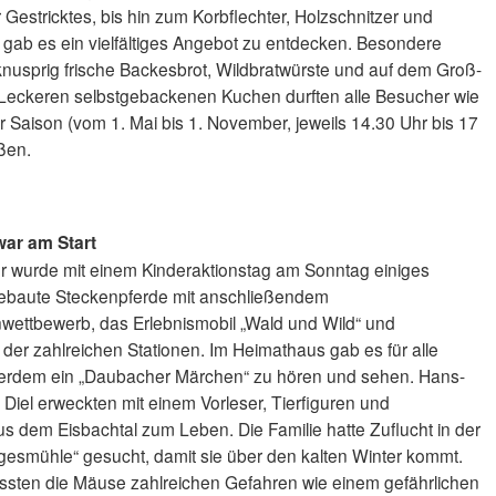
Gestricktes, bis hin zum Korbflechter, Holzschnitzer und
ab es ein vielfältiges Angebot zu entdecken. Besondere
 knusprig frische Backesbrot, Wildbratwürste und auf dem Groß-
n. Leckeren selbstgebackenen Kuchen durften alle Besucher wie
 Saison (vom 1. Mai bis 1. November, jeweils 14.30 Uhr bis 17
ßen.
war am Start
er wurde mit einem Kinderaktionstag am Sonntag einiges
gebaute Steckenpferde mit anschließendem
nwettbewerb, das Erlebnismobil „Wald und Wild“ und
der zahlreichen Stationen. Im Heimathaus gab es für alle
erdem ein „Daubacher Märchen“ zu hören und sehen. Hans-
 Diel erweckten mit einem Vorleser, Tierfiguren und
us dem Eisbachtal zum Leben. Die Familie hatte Zuflucht in der
smühle“ gesucht, damit sie über den kalten Winter kommt.
ssten die Mäuse zahlreichen Gefahren wie einem gefährlichen