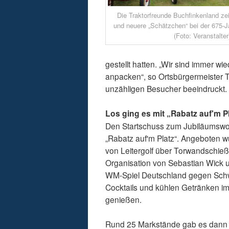
Die Traktorfreunde Buchfinkenland zei
und neuere „Schätzchen“ bei der 675-J
(Foto: Veranstalter
gestellt hatten. „Wir sind immer wi
anpacken“, so Ortsbürgermeister T
unzähligen Besucher beeindruckt. D
Los ging es mit „Rabatz auf'm P
Den Startschuss zum Jubiläumsw
„Rabatz auf'm Platz“. Angeboten w
von Leitergolf über Torwandschieß
Organisation von Sebastian Wick u
WM-Spiel Deutschland gegen Schw
Cocktails und kühlen Getränken i
genießen.
Rund 25 Markstände gab es dann 