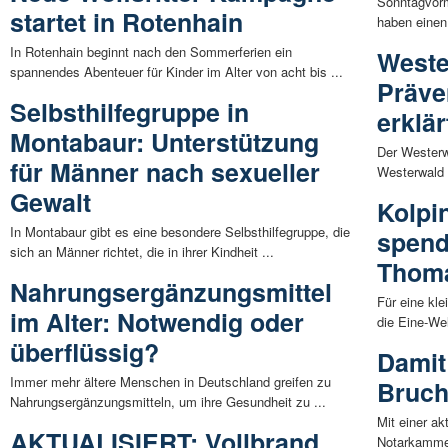
Sonntagvor
startet in Rotenhain
haben einen 
In Rotenhain beginnt nach den Sommerferien ein
Weste
spannendes Abenteuer für Kinder im Alter von acht bis ...
Präve
Selbsthilfegruppe in
erklä
Montabaur: Unterstützung
Der Westerw
für Männer nach sexueller
Westerwald i
Gewalt
Kolpi
In Montabaur gibt es eine besondere Selbsthilfegruppe, die
spend
sich an Männer richtet, die in ihrer Kindheit ...
Thom
Nahrungsergänzungsmittel
Für eine kl
im Alter: Notwendig oder
die Eine-Wel
überflüssig?
Damit
Immer mehr ältere Menschen in Deutschland greifen zu
Bruch
Nahrungsergänzungsmitteln, um ihre Gesundheit zu ...
Mit einer ak
AKTUALISIERT: Vollbrand
Notarkammer