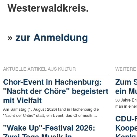
Westerwaldkreis.
»
zur Anmeldung
AKTUELLE ARTIKEL AUS KULTUR
WEITERE
Chor-Event in Hachenburg:
Zum S
"Nacht der Chöre" begeistert
ein M
mit Vielfalt
50 Jahre Er
man in eine
Am Samstag (1. August 2026) fand in Hachenburg die
"Nacht der Chöre" statt, ein Event, das Chormusik ...
CDU-F
"Wake Up"-Festival 2026:
Koope
Zwei Tage Musik in
Konku