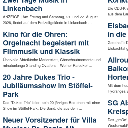
Linkenbach
Die CDU-Kre
aus dem Lan
ANZEIGE | Am Freitag und Samstag, 21. und 22. August
2026, findet auf dem Freizeitgelände in Linkenbach ...
Eisba
Kino für die Ohren:
in die
Orgelnacht begeistert mit
Geschafft: 
Eisbachtal 
Filmmusik und Klassik
Allro
Übervolle Abteikirche Marienstatt, Gänsehautmomente und
minutenlange Standing Ovations - Werner Parecker ...
Balko
20 Jahre Dukes Trio -
Horte
Jubiläumsshow im Stöffel-
Mit dem heu
Hydrangea W
Park
SG Als
Das "Dukes Trio" feiert sein 20-jähriges Bestehen mit einer
Show im Stöffel-Park. Die Band, die aus dem ...
Kreis
Neuer Vorsitzender für Villa
Das „große“
Westerwald/