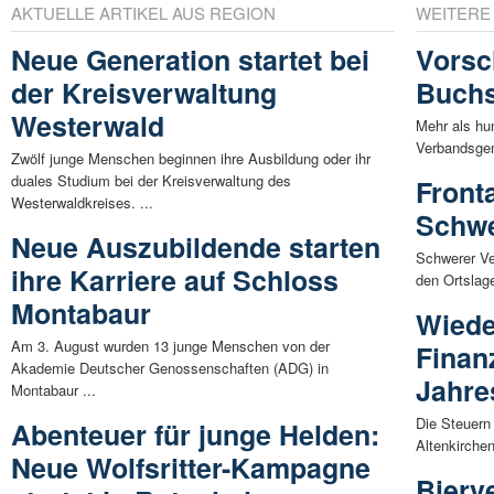
AKTUELLE ARTIKEL AUS REGION
WEITERE
Neue Generation startet bei
Vorsc
der Kreisverwaltung
Buch
Westerwald
Mehr als hu
Verbandsgem
Zwölf junge Menschen beginnen ihre Ausbildung oder ihr
duales Studium bei der Kreisverwaltung des
Front
Westerwaldkreises. ...
Schwe
Neue Auszubildende starten
Schwerer Ve
ihre Karriere auf Schloss
den Ortslag
Montabaur
Wiede
Am 3. August wurden 13 junge Menschen von der
Finanz
Akademie Deutscher Genossenschaften (ADG) in
Jahre
Montabaur ...
Die Steuern
Abenteuer für junge Helden:
Altenkirche
Neue Wolfsritter-Kampagne
Bierv