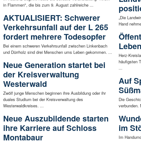
in Flammen", die bis zum 9. August zahlreiche ...
posit
AKTUALISIERT: Schwerer
„Die Landwi
Hand nehmen
Verkehrsunfall auf der L 265
fordert mehrere Todesopfer
Öffen
Leben
Bei einem schweren Verkehrsunfall zwischen Linkenbach
und Dürrholz sind drei Menschen ums Leben gekommen. ...
Herz-Kreisl
häufigsten 
Neue Generation startet bei
...
der Kreisverwaltung
Auf S
Westerwald
Süßm
Zwölf junge Menschen beginnen ihre Ausbildung oder ihr
duales Studium bei der Kreisverwaltung des
Die Geschic
Westerwaldkreises. ...
verbunden. 
Neue Auszubildende starten
Wunde
ihre Karriere auf Schloss
im Stö
Montabaur
Im Handumd