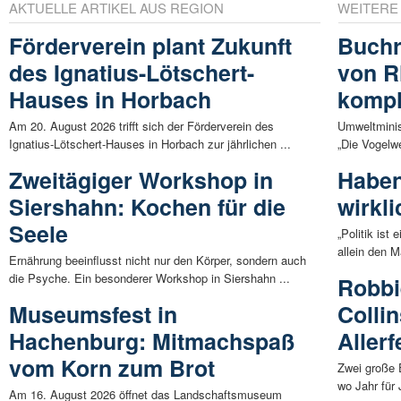
AKTUELLE ARTIKEL AUS REGION
WEITERE
Förderverein plant Zukunft
Buchr
des Ignatius-Lötschert-
von R
Hauses in Horbach
kompl
Am 20. August 2026 trifft sich der Förderverein des
Umweltminis
Ignatius-Lötschert-Hauses in Horbach zur jährlichen ...
„Die Vogelwe
Zweitägiger Workshop in
Haben
Siershahn: Kochen für die
wirkl
Seele
„Politik ist
allein den M
Ernährung beeinflusst nicht nur den Körper, sondern auch
die Psyche. Ein besonderer Workshop in Siershahn ...
Robbi
Museumsfest in
Colli
Hachenburg: Mitmachspaß
Allerf
vom Korn zum Brot
Zwei große 
wo Jahr für
Am 16. August 2026 öffnet das Landschaftsmuseum