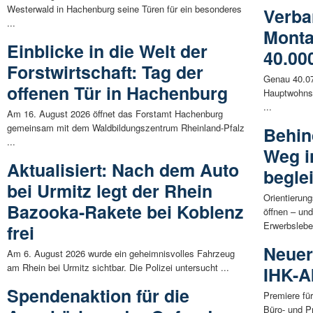
Westerwald in Hachenburg seine Türen für ein besonderes
Verb
...
Monta
Einblicke in die Welt der
40.00
Forstwirtschaft: Tag der
Genau 40.07
offenen Tür in Hachenburg
Hauptwohnsi
...
Am 16. August 2026 öffnet das Forstamt Hachenburg
gemeinsam mit dem Waldbildungszentrum Rheinland-Pfalz
Behin
...
Weg i
Aktualisiert: Nach dem Auto
beglei
bei Urmitz legt der Rhein
Orientierun
Bazooka-Rakete bei Koblenz
öffnen – un
Erwerbsleben
frei
Neuer
Am 6. August 2026 wurde ein geheimnisvolles Fahrzeug
am Rhein bei Urmitz sichtbar. Die Polizei untersucht ...
IHK-A
Spendenaktion für die
Premiere für
Büro- und Pr