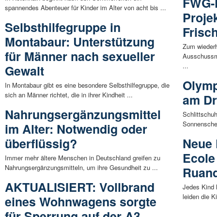
FWG-F
spannendes Abenteuer für Kinder im Alter von acht bis ...
Proje
Selbsthilfegruppe in
Frisc
Montabaur: Unterstützung
Zum wiederh
für Männer nach sexueller
Ausschussmi
...
Gewalt
Olymp
In Montabaur gibt es eine besondere Selbsthilfegruppe, die
sich an Männer richtet, die in ihrer Kindheit ...
am Dr
Nahrungsergänzungsmittel
Schlittschuh
Sonnenschei
im Alter: Notwendig oder
überflüssig?
Neue 
Ecole
Immer mehr ältere Menschen in Deutschland greifen zu
Nahrungsergänzungsmitteln, um ihre Gesundheit zu ...
Ruan
AKTUALISIERT: Vollbrand
Jedes Kind 
leiden die K
eines Wohnwagens sorgte
für Sperrung auf der A3