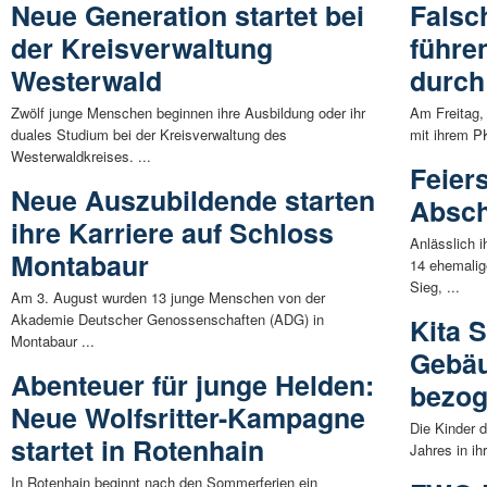
Neue Generation startet bei
Falsc
der Kreisverwaltung
führe
Westerwald
durch
Zwölf junge Menschen beginnen ihre Ausbildung oder ihr
Am Freitag,
duales Studium bei der Kreisverwaltung des
mit ihrem P
Westerwaldkreises. ...
Feier
Neue Auszubildende starten
Absch
ihre Karriere auf Schloss
Anlässlich 
Montabaur
14 ehemalig
Sieg, ...
Am 3. August wurden 13 junge Menschen von der
Akademie Deutscher Genossenschaften (ADG) in
Kita 
Montabaur ...
Gebäu
Abenteuer für junge Helden:
bezo
Neue Wolfsritter-Kampagne
Die Kinder 
startet in Rotenhain
Jahres in i
In Rotenhain beginnt nach den Sommerferien ein