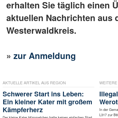
erhalten Sie täglich einen 
aktuellen Nachrichten aus
Westerwaldkreis.
»
zur Anmeldung
AKTUELLE ARTIKEL AUS REGION
WEITERE
Schwerer Start ins Leben:
Illega
Ein kleiner Kater mit großem
Wero
Kämpferherz
In der Gema
L317 zur B8
Der kleine Kater Hümmelchen hatte keinen einfachen Start