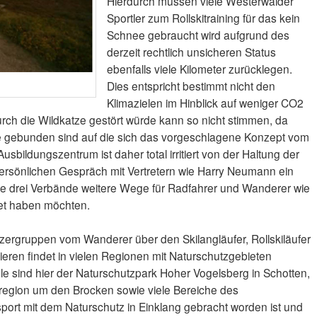
Hierdurch müssen viele Westerwälder
Sportler zum Rollskitraining für das kein
Schnee gebraucht wird aufgrund des
derzeit rechtlich unsicheren Status
ebenfalls viele Kilometer zurücklegen.
Dies entspricht bestimmt nicht den
Klimazielen im Hinblick auf weniger CO2
rch die Wildkatze gestört würde kann so nicht stimmen, da
 gebunden sind auf die sich das vorgeschlagene Konzept vom
sbildungszentrum ist daher total irritiert von der Haltung der
ersönlichen Gespräch mit Vertretern wie Harry Neumann ein
ie drei Verbände weitere Wege für Radfahrer und Wanderer wie
net haben möchten.
tzergruppen vom Wanderer über den Skilangläufer, Rollskiläufer
ieren findet in vielen Regionen mit Naturschutzgebieten
 sind hier der Naturschutzpark Hoher Vogelsberg in Schotten,
zregion um den Brocken sowie viele Bereiche des
ort mit dem Naturschutz in Einklang gebracht worden ist und