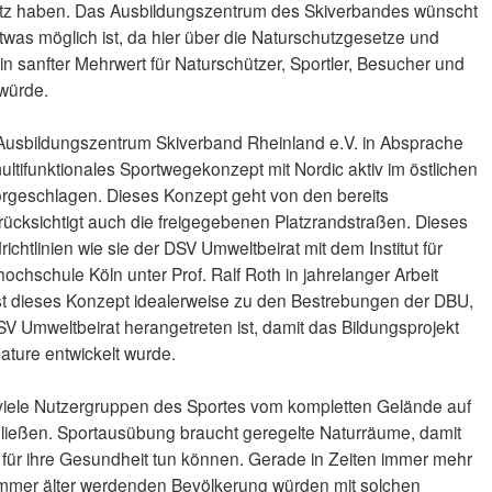
n Platz haben. Das Ausbildungszentrum des Skiverbandes wünscht
twas möglich ist, da hier über die Naturschutzgesetze und
n sanfter Mehrwert für Naturschützer, Sportler, Besucher und
 würde.
 Ausbildungszentrum Skiverband Rheinland e.V. in Absprache
ifunktionales Sportwegekonzept mit Nordic aktiv im östlichen
orgeschlagen. Dieses Konzept geht von den bereits
cksichtigt auch die freigegebenen Platzrandstraßen. Dieses
richtlinien wie sie der DSV Umweltbeirat mit dem Institut für
ochschule Köln unter Prof. Ralf Roth in jahrelanger Arbeit
t dieses Konzept idealerweise zu den Bestrebungen der DBU,
V Umweltbeirat herangetreten ist, damit das Bildungsprojekt
Nature entwickelt wurde.
iele Nutzergruppen des Sportes vom kompletten Gelände auf
ießen. Sportausübung braucht geregelte Naturräume, damit
für ihre Gesundheit tun können. Gerade in Zeiten immer mehr
 immer älter werdenden Bevölkerung würden mit solchen