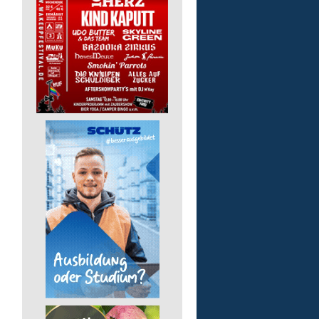
Gruppenleitung (m/w/d) 
Werkstatt
Lebenshilfe im Landkreis Altenk
GmbH
57632 Flammersfeld