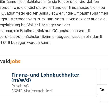
ärräumen, ein Schlafraum für die Kinder unter drei Jahren
ßerdem wird die Küche erweitert und der Eingangsbereich neu
 150 Quadratmeter großen Anbau sowie für die Umbaumaßnahmen
 Björn Merzbach vom Büro Plan-Norm in Koblenz, der auch die
ojektleitung hat Volker Hassinger von der
abaur, die Baufirma Nink aus Görgeshausen wird die
sollen bis zum nächsten Sommer abgeschlossen sein, damit
018/19 bezogen werden kann.
wald
Jobs
Finanz- und Lohnbuchhalter
(m/w/d)
Pusch AG
>
56242 Marienrachdorf