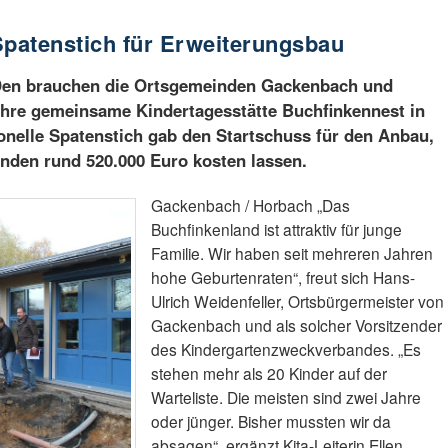
Spatenstich für Erweiterungsbau
! Den brauchen die Ortsgemeinden Gackenbach und
hre gemeinsame Kindertagesstätte Buchfinkennest in
ionelle Spatenstich gab den Startschuss für den Anbau,
nden rund 520.000 Euro kosten lassen.
Gackenbach / Horbach „Das
Buchfinkenland ist attraktiv für junge
Familie. Wir haben seit mehreren Jahren
hohe Geburtenraten“, freut sich Hans-
Ulrich Weidenfeller, Ortsbürgermeister von
Gackenbach und als solcher Vorsitzender
des Kindergartenzweckverbandes. „Es
stehen mehr als 20 Kinder auf der
Warteliste. Die meisten sind zwei Jahre
oder jünger. Bisher mussten wir da
absagen“, ergänzt Kita-Leiterin Ellen