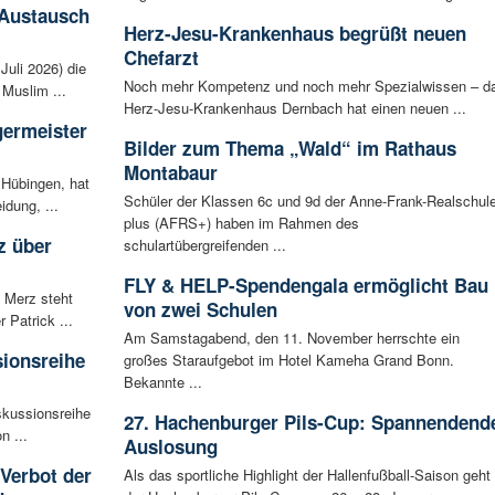
 Austausch
Herz-Jesu-Krankenhaus begrüßt neuen
Chefarzt
Juli 2026) die
Noch mehr Kompetenz und noch mehr Spezialwissen – d
Muslim ...
Herz-Jesu-Krankenhaus Dernbach hat einen neuen ...
germeister
Bilder zum Thema „Wald“ im Rathaus
Montabaur
 Hübingen, hat
Schüler der Klassen 6c und 9d der Anne-Frank-Realschul
idung, ...
plus (AFRS+) haben im Rahmen des
z über
schulartübergreifenden ...
FLY & HELP-Spendengala ermöglicht Bau
 Merz steht
von zwei Schulen
Patrick ...
Am Samstagabend, den 11. November herrschte ein
sionsreihe
großes Staraufgebot im Hotel Kameha Grand Bonn.
Bekannte ...
skussionsreihe
27. Hachenburger Pils-Cup: Spannendend
n ...
Auslosung
 Verbot der
Als das sportliche Highlight der Hallenfußball-Saison geht