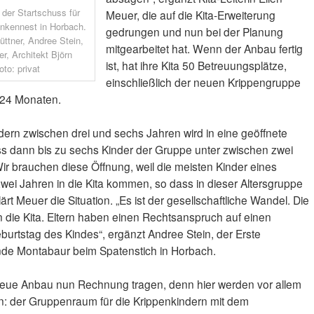
l der Startschuss für
Meuer, die auf die Kita-Erweiterung
inkennest in Horbach.
gedrungen und nun bei der Planung
üttner, Andree Stein,
mitgearbeitet hat. Wenn der Anbau fertig
r, Architekt Björn
ist, hat ihre Kita 50 Betreuungsplätze,
to: privat
einschließlich der neuen Krippengruppe
s 24 Monaten.
dern zwischen drei und sechs Jahren wird in eine geöffnete
 dann bis zu sechs Kinder der Gruppe unter zwischen zwei
Wir brauchen diese Öffnung, weil die meisten Kinder eines
wei Jahren in die Kita kommen, so dass in dieser Altersgruppe
ärt Meuer die Situation. „Es ist der gesellschaftliche Wandel. Die
n die Kita. Eltern haben einen Rechtsanspruch auf einen
urtstag des Kindes“, ergänzt Andree Stein, der Erste
de Montabaur beim Spatenstich in Horbach.
neue Anbau nun Rechnung tragen, denn hier werden vor allem
n: der Gruppenraum für die Krippenkindern mit dem