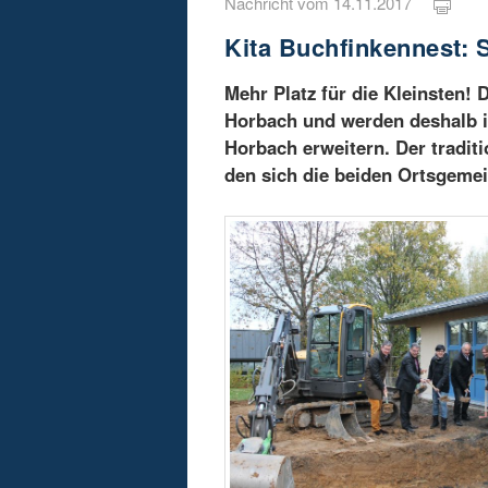
Nachricht vom 14.11.2017
Kita Buchfinkennest: 
Mehr Platz für die Kleinsten
Horbach und werden deshalb i
Horbach erweitern. Der tradit
den sich die beiden Ortsgemei