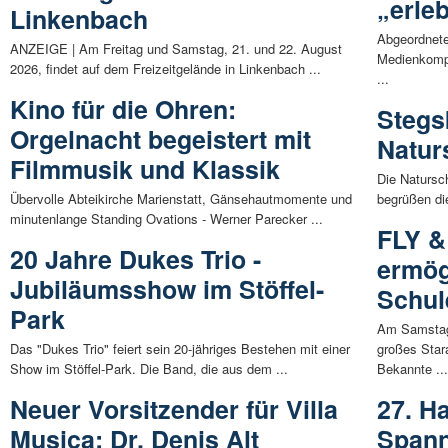
„erleb
Linkenbach
Abgeordnete
ANZEIGE | Am Freitag und Samstag, 21. und 22. August
Medienkompet
2026, findet auf dem Freizeitgelände in Linkenbach ...
...
Kino für die Ohren:
Stegs
Orgelnacht begeistert mit
Natur
Filmmusik und Klassik
Die Natursch
Übervolle Abteikirche Marienstatt, Gänsehautmomente und
begrüßen di
minutenlange Standing Ovations - Werner Parecker ...
FLY &
20 Jahre Dukes Trio -
ermög
Jubiläumsshow im Stöffel-
Schul
Park
Am Samstag
Das "Dukes Trio" feiert sein 20-jähriges Bestehen mit einer
großes Star
Show im Stöffel-Park. Die Band, die aus dem ...
Bekannte ..
Neuer Vorsitzender für Villa
27. H
Musica: Dr. Denis Alt
Span